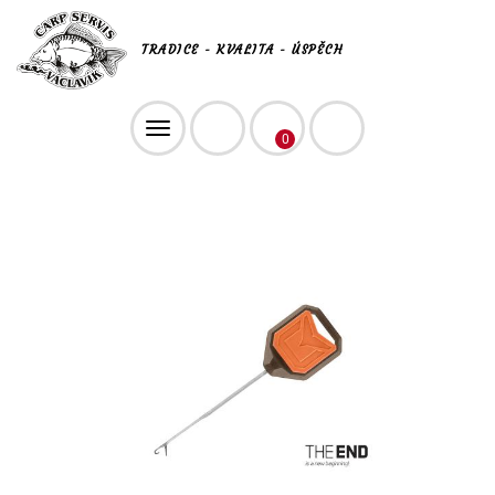
TRADICE - KVALITA - ÚSPĚCH
Toggle
0
navigation