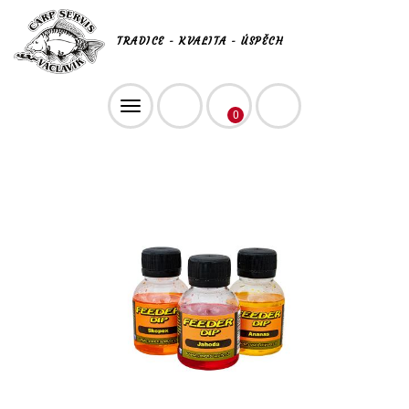
TRADICE - KVALITA - ÚSPĚCH
Toggle
0
navigation