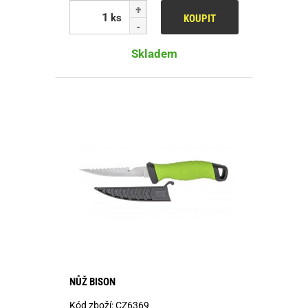
ks
KOUPIT
Skladem
NŮŽ BISON
Kód zboží:
CZ6369