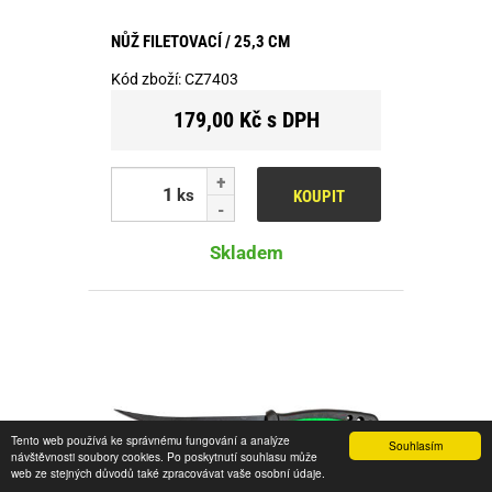
NŮŽ FILETOVACÍ / 25,3 CM
Kód zboží:
CZ7403
179,00 Kč s DPH
ks
KOUPIT
Skladem
Tento web používá ke správnému fungování a analýze
Souhlasím
návštěvnosti soubory cookies. Po poskytnutí souhlasu může
web ze stejných důvodů také zpracovávat vaše osobní údaje.