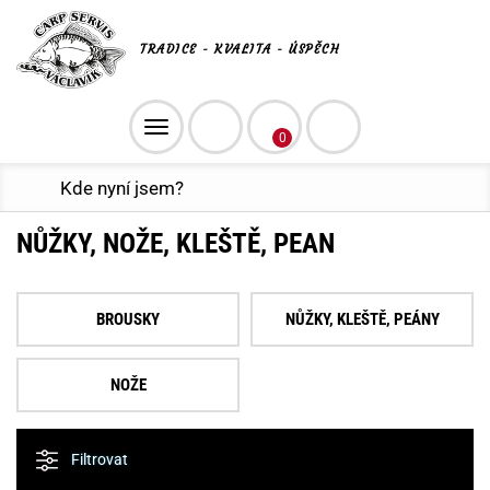
TRADICE - KVALITA - ÚSPĚCH
Toggle
0
navigation
Kde nyní jsem?
NŮŽKY, NOŽE, KLEŠTĚ, PEAN
BROUSKY
NŮŽKY, KLEŠTĚ, PEÁNY
NOŽE
Filtrovat