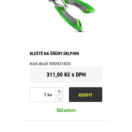
KLEŠTĚ NA ŠŇŮRY DELPHIN
Kód zboží:
830921620
311,00 Kč s DPH
ks
KOUPIT
Skladem