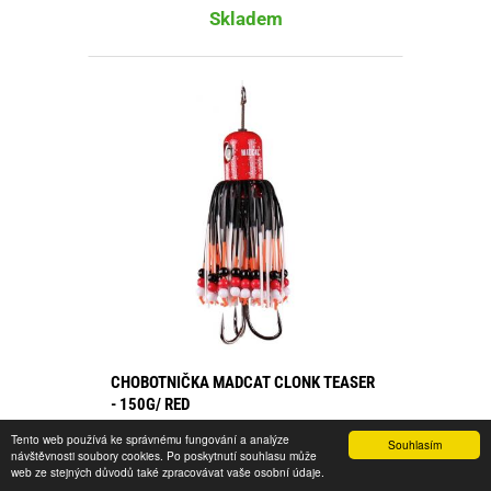
Skladem
CHOBOTNIČKA MADCAT CLONK TEASER
- 150G/ RED
Tento web používá ke správnému fungování a analýze
Kód zboží:
5813001
Souhlasím
návštěvnosti soubory cookies. Po poskytnutí souhlasu může
web ze stejných důvodů také zpracovávat vaše osobní údaje.
440,00 Kč s DPH