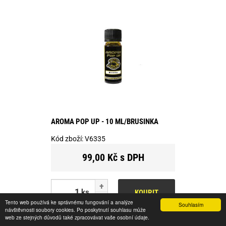
AROMA POP UP - 10 ML/BRUSINKA
Kód zboží:
V6335
99,00 Kč s DPH
ks
KOUPIT
Tento web používá ke správnému fungování a analýze
Souhlasím
návštěvnosti soubory cookies. Po poskytnutí souhlasu může
Skladem
web ze stejných důvodů také zpracovávat vaše osobní údaje.