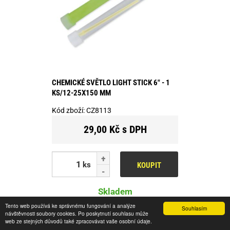
CHEMICKÉ SVĚTLO LIGHT STICK 6" - 1
KS/12-25X150 MM
Kód zboží:
CZ8113
29,00 Kč s DPH
ks
KOUPIT
Skladem
Tento web používá ke správnému fungování a analýze
Souhlasím
návštěvnosti soubory cookies. Po poskytnutí souhlasu může
web ze stejných důvodů také zpracovávat vaše osobní údaje.