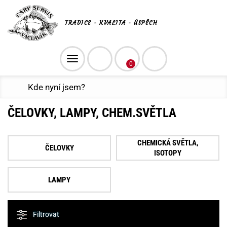
TRADICE - KVALITA - ÚSPĚCH
Toggle
0
navigation
Kde nyní jsem?
ČELOVKY, LAMPY, CHEM.SVĚTLA
CHEMICKÁ SVĚTLA,
ČELOVKY
ISOTOPY
LAMPY
Filtrovat