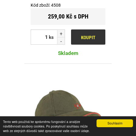
Kód zboží:
4508
259,00 Kč s DPH
ks
KOUPIT
Skladem
Tento web používá ke správnému fungování a analýze
Souhlasím
návštěvnosti soubory cookies. Po poskytnutí souhlasu může
web ze stejných důvodů také zpracovávat vaše osobní údaje.