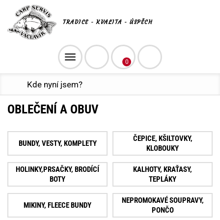
TRADICE - KVALITA - ÚSPĚCH
Toggle
0
navigation
Kde nyní jsem?
OBLEČENÍ A OBUV
ČEPICE, KŠILTOVKY,
BUNDY, VESTY, KOMPLETY
KLOBOUKY
HOLINKY,PRSAČKY, BRODÍCÍ
KALHOTY, KRAŤASY,
BOTY
TEPLÁKY
NEPROMOKAVÉ SOUPRAVY,
MIKINY, FLEECE BUNDY
PONČO