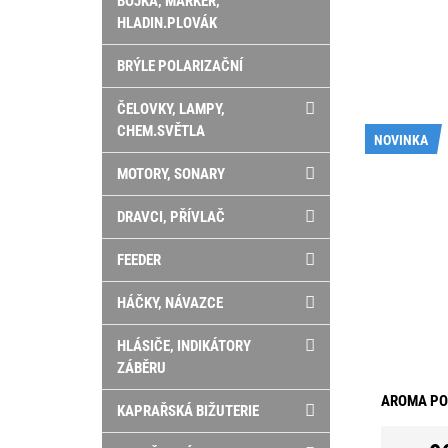
BÓJKA, MARKER,
HLADIN.PLOVÁK
BRÝLE POLARIZAČNÍ
ČELOVKY, LAMPY,
CHEM.SVĚTLA
NOVINKA
MOTORY, SONARY
DRAVCI, PŘÍVLAČ
FEEDER
HÁČKY, NÁVAZCE
HLÁSIČE, INDIKÁTORY
ZÁBĚRU
AROMA POP
KAPRAŘSKÁ BIŽUTERIE