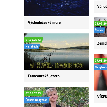
Vánoč
Východočeské moře
08.09.2
Článek
01.09.2023
Zempl
Na rybách
09.08.2
Na rybách
Francouzské jezero
02.06.2023
VÍKE
Článek, Na rybách