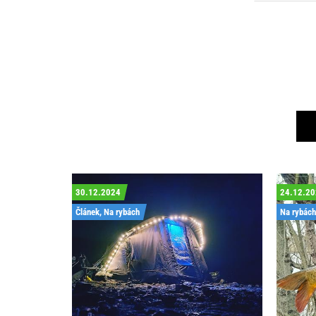
30.12.2024
24.12.2
Článek, Na rybách
Na rybách