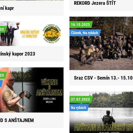
REKORD Jezera ŠTÍT
ní kapr
16.10.2023
023
Článek, Na rybách
ínský kapor 2023
023
Sraz CSV - Semín 13.- 15.1
27.07.2023
Na rybách
ND S ANŠTAJNEM