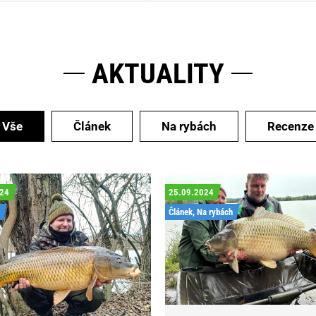
AKTUALITY
Vše
Článek
Na rybách
Recenze
024
25.09.2024
Článek, Na rybách