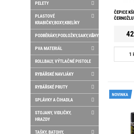
PELETY
ČEPICE KŠ
PLASTOVÉ
ČERNOŽLU
KRABIČKY,BOXY,KBELÍKY
42
PODBĚRÁKY,PODLOŽKY,SAKY,VÁHY
PVA MATERIÁL
ROLLBALY, VÝTLAČNÉ PISTOLE
RYBÁŘSKÉ NAVIJÁKY
RYBÁŘSKÉ PRUTY
NOVINKA
SPLÁVKY A ČIHADLA
STOJANY, VIDLIČKY,
HRAZDY
TAŠKY, BATOHY,