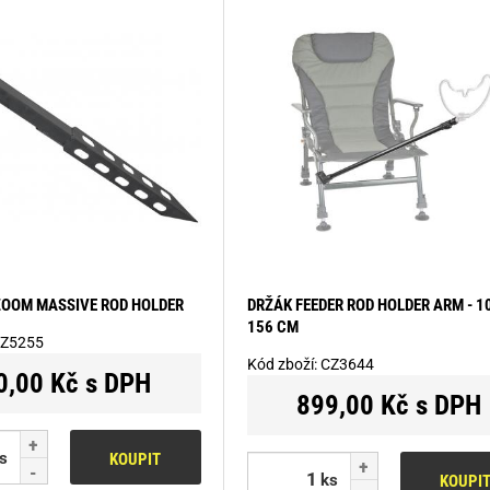
ZOOM MASSIVE ROD HOLDER
DRŽÁK FEEDER ROD HOLDER ARM - 1
156 CM
Z5255
Kód zboží:
CZ3644
0,00 Kč s DPH
899,00 Kč s DPH
s
KOUPIT
ks
KOUPI