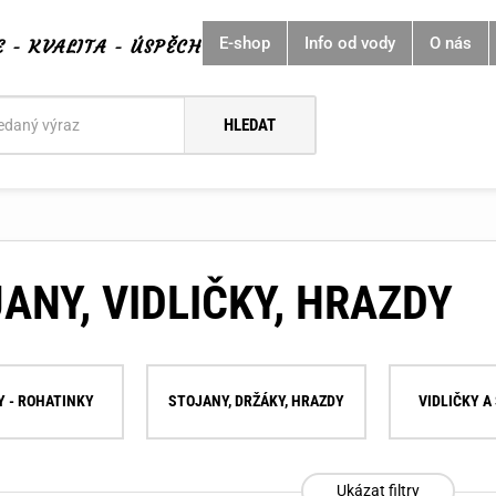
E-shop
Info od vody
O nás
E - KVALITA - ÚSPĚCH
í
ANY, VIDLIČKY, HRAZDY
 - ROHATINKY
STOJANY, DRŽÁKY, HRAZDY
VIDLIČKY A
Ukázat filtry