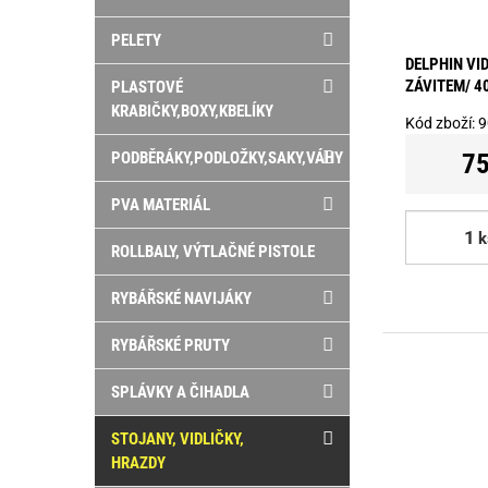
PELETY
DELPHIN VI
ZÁVITEM/ 4
PLASTOVÉ
KRABIČKY,BOXY,KBELÍKY
Kód zboží:
9
75
PODBĚRÁKY,PODLOŽKY,SAKY,VÁHY
PVA MATERIÁL
k
ROLLBALY, VÝTLAČNÉ PISTOLE
RYBÁŘSKÉ NAVIJÁKY
RYBÁŘSKÉ PRUTY
SPLÁVKY A ČIHADLA
STOJANY, VIDLIČKY,
HRAZDY