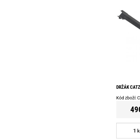
DRŽÁK CAT
Kód zboží:
C
49
k