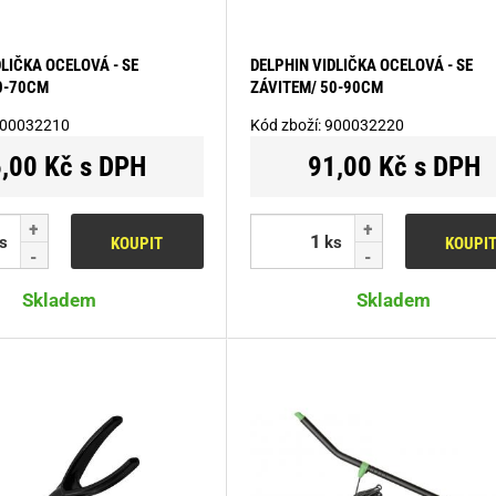
DLIČKA OCELOVÁ - SE
DELPHIN VIDLIČKA OCELOVÁ - SE
0-70CM
ZÁVITEM/ 50-90CM
00032210
Kód zboží:
900032220
,00 Kč s DPH
91,00 Kč s DPH
s
ks
KOUPIT
KOUPI
Skladem
Skladem