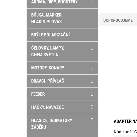
AROMA, DIPY, BOOSTERY
BÓJKA, MARKER,
DOPORUČUJEME
HLADIN.PLOVÁK
BRÝLE POLARIZAČNÍ
ČELOVKY, LAMPY,
CHEM.SVĚTLA
MOTORY, SONARY
DRAVCI, PŘÍVLAČ
FEEDER
HÁČKY, NÁVAZCE
HLÁSIČE, INDIKÁTORY
ADAPTÉR NA
ZÁBĚRU
Kód zboží:
C