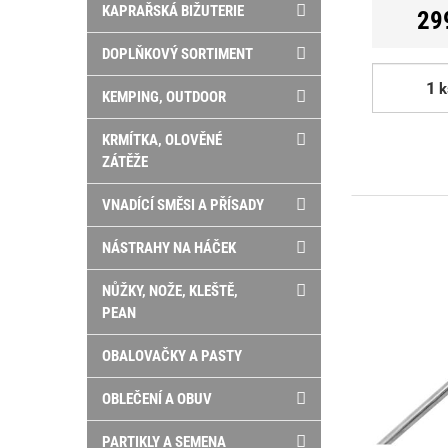
KAPRAŘSKÁ BIŽUTERIE
29
DOPLŇKOVÝ SORTIMENT
k
KEMPING, OUTDOOR
KRMÍTKA, OLOVĚNÉ
ZÁTĚŽE
VNADÍCÍ SMĚSI A PŘÍSADY
NÁSTRAHY NA HÁČEK
NŮŽKY, NOŽE, KLEŠTĚ,
PEAN
OBALOVAČKY A PASTY
OBLEČENÍ A OBUV
PARTIKLY A SEMENA