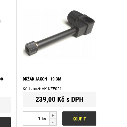
00-
DRŽÁK JAXON - 19 CM
Kód zboží:
AK-KZE021
239,00 Kč s DPH
ks
KOUPIT
T