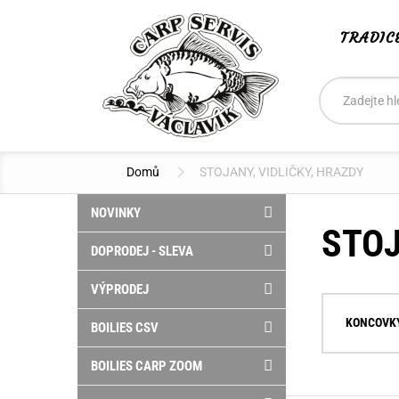
TRADIC
Vyhledáván
Hledat
Domů
STOJANY, VIDLIČKY, HRAZDY
NOVINKY
STOJ
DOPRODEJ - SLEVA
VÝPRODEJ
KONCOVKY
BOILIES CSV
BOILIES CARP ZOOM