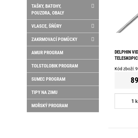
TAŠKY, BATOHY,
POUZDRA, OBALY
VLASCE, ŠŇŮRY
ZAKRMOVACÍ POMŮCKY
DELPHIN VID
AMUR PROGRAM
TELESKOPIC
TOLSTOLOBIK PROGRAM
Kód zboží:
9
89
SUMEC PROGRAM
TIPY NA ZIMU
k
MOŘSKÝ PROGRAM