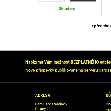
Skladem
‹ předchoz
Stránky
Nabízíme Vám možnost BEZPLATNÉHO odběru 
Nové příspěvky publikované na serveru carpse
ADRESA
DŮ
Carp Servis Václavík
Ob
Dolany 22
Pro