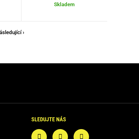
Skladem
ásledující ›
SLEDUJTE NÁS