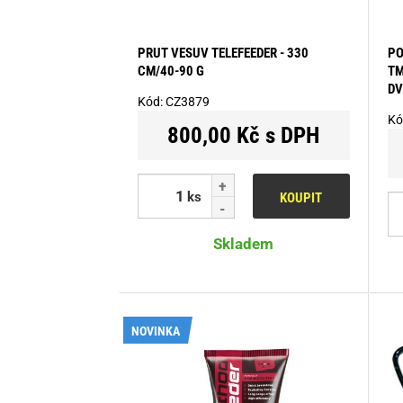
PRUT VESUV TELEFEEDER - 330
PO
CM/40-90 G
TM
DV
Kód:
CZ3879
Kó
800,00 Kč s DPH
ks
KOUPIT
Skladem
NOVINKA