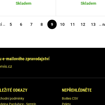
Skladem
Skladem
…
…
í
5
6
7
8
9
10
11
12
13
n
e-mailového zpravodajství
rvis.cz
LEŽITÉ ODKAZY
NEPŘEHLÉDNĚTE
chodní podmínky
Boilies CSV
dejna Pardubice - Semtín
Pelety