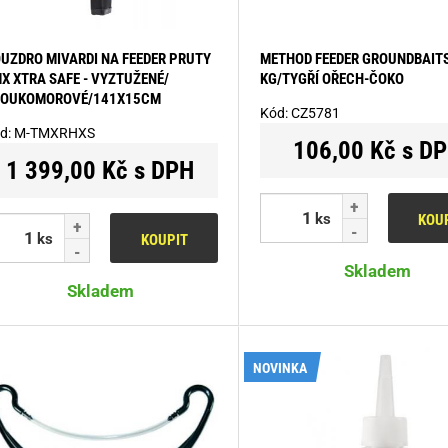
UZDRO MIVARDI NA FEEDER PRUTY
METHOD FEEDER GROUNDBAITS
X XTRA SAFE - VYZTUŽENÉ/
KG/TYGŘÍ OŘECH-ČOKO
OUKOMOROVÉ/141X15CM
Kód:
CZ5781
d:
M-TMXRHXS
106,00 Kč s D
1 399,00 Kč s DPH
ks
KOU
ks
KOUPIT
Skladem
Skladem
NOVINKA