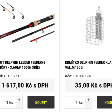
UT DELPHIN LEEDER FEEDER+2
KRMÍTKO DELPHIN FEEDER KLAS
IČKY - 3,60M/ 100G/ 3DÍLY
VEL.M/ 30G
d:
101002518
Kód:
101001174
1 617,00 Kč s DPH
35,00 Kč s DP
ks
ks
KOUPIT
KOU