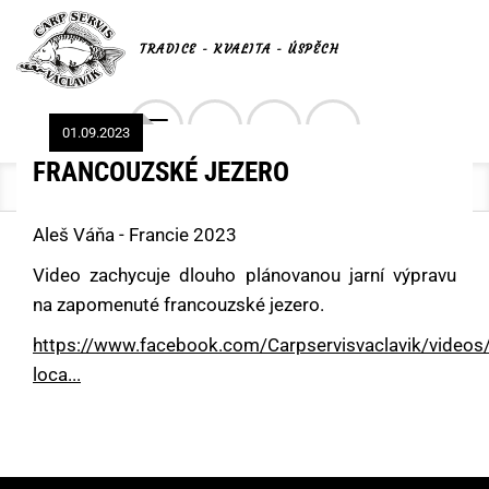
TRADICE - KVALITA - ÚSPĚCH
Toggle
01.09.2023
0
navigation
FRANCOUZSKÉ JEZERO
Kde nyní jsem?
Aleš Váňa - Francie 2023
Video zachycuje dlouho plánovanou jarní výpravu
na zapomenuté francouzské jezero.
https://www.facebook.com/Carpservisvaclavik/vide
loca...