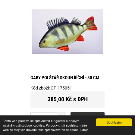
GABY POLŠTÁŘ OKOUN ŘÍČNÍ - 50 CM
Kód zboží:
GP-175051
385,00 Kč s DPH
ks
KOUPIT
Tento web používá ke správnému fungování a analýze
Souhlasím
návštěvnosti soubory cookies. Po poskytnutí souhlasu může
web ze stejných důvodů také zpracovávat vaše osobní údaje.