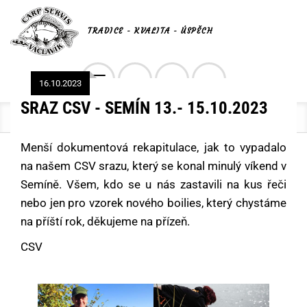
TRADICE - KVALITA - ÚSPĚCH
Toggle
16.10.2023
0
navigation
SRAZ CSV - SEMÍN 13.- 15.10.2023
Kde nyní jsem?
Menší dokumentová rekapitulace, jak to vypadalo
na našem CSV srazu, který se konal minulý víkend v
Semíně. Všem, kdo se u nás zastavili na kus řeči
nebo jen pro vzorek nového boilies, který chystáme
na příští rok, děkujeme na přízeň.
CSV