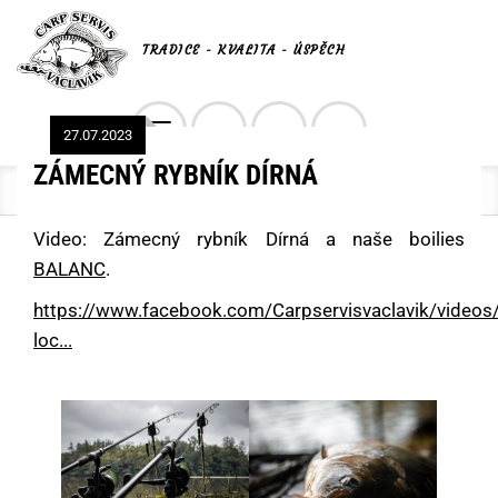
TRADICE - KVALITA - ÚSPĚCH
Toggle
27.07.2023
0
navigation
ZÁMECNÝ RYBNÍK DÍRNÁ
Kde nyní jsem?
Video: Zámecný rybník Dírná a naše boilies
BALANC
.
https://www.facebook.com/Carpservisvaclavik/vide
loc...