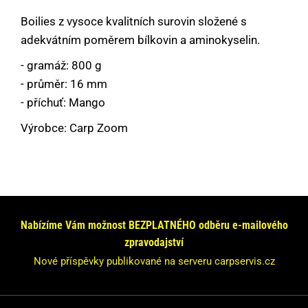
Boilies z vysoce kvalitních surovin složené s
adekvátním poměrem bílkovin a aminokyselin.
- gramáž: 800 g
- průměr: 16 mm
- příchuť: Mango
Výrobce: Carp Zoom
Máte dotaz nebo se chcete informovat?
Neváhejte se na nás obrátit!
Nabízíme Vám možnost BEZPLATNÉHO odběru e-mailového
Odpovíme Vám do 24 hodin.
zpravodajství
Vaše údaje nebudeme nikde zveřejňovat.
Nové příspěvky publikované na serveru carpservis.cz