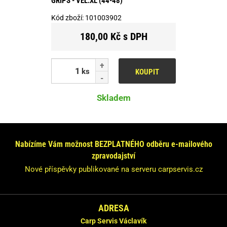
GRIPS - VEL.XL (44-48)
Kód zboží:
101003902
180,00 Kč s DPH
ks
KOUPIT
Skladem
Nabízíme Vám možnost BEZPLATNÉHO odběru e-mailového
zpravodajství
Nové příspěvky publikované na serveru carpservis.cz
ADRESA
Carp Servis Václavík