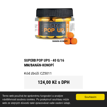
SUPERB POP UPS - 40 G/16
MM/BANÁN-KONOPÍ
Kód zboží:
CZ5011
124,00 Kč s DPH
Tento web používá ke správnému fungování a analýze
Souhlasím
ks
KOUPIT
návštěvnosti soubory cookies. Po poskytnutí souhlasu může
web ze stejných důvodů také zpracovávat vaše osobní údaje.