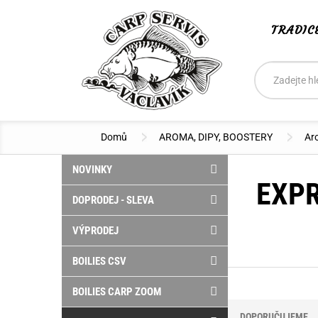
TRADIC
Vyhledáván
Hledat
Domů
AROMA, DIPY, BOOSTERY
Ar
NOVINKY
EXP
DOPRODEJ - SLEVA
VÝPRODEJ
BOILIES CSV
BOILIES CARP ZOOM
DOPORUČUJEME