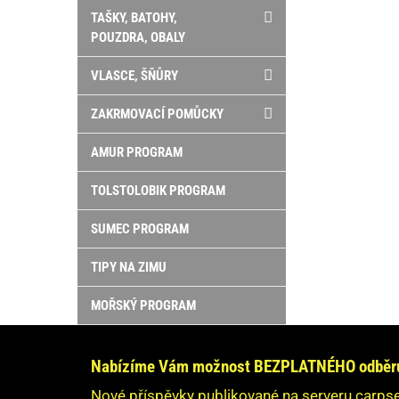
TAŠKY, BATOHY,
POUZDRA, OBALY
VLASCE, ŠŇŮRY
ZAKRMOVACÍ POMŮCKY
AMUR PROGRAM
TOLSTOLOBIK PROGRAM
SUMEC PROGRAM
TIPY NA ZIMU
MOŘSKÝ PROGRAM
Nabízíme Vám možnost BEZPLATNÉHO odběru 
Nové příspěvky publikované na serveru carpse