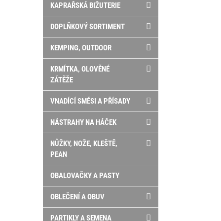
KAPRAŘSKÁ BIŽUTERIE
DOPLŇKOVÝ SORTIMENT
KEMPING, OUTDOOR
KRMÍTKA, OLOVĚNÉ
ZÁTĚŽE
VNADÍCÍ SMĚSI A PŘÍSADY
NÁSTRAHY NA HÁČEK
NŮŽKY, NOŽE, KLEŠTĚ,
PEAN
OBALOVAČKY A PASTY
OBLEČENÍ A OBUV
PARTIKLY A SEMENA