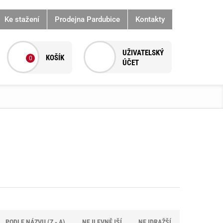
Ke stažení
Prodejna Pardubice
Kontakty
0
PODLE NÁZVU (Z - A)
NEJLEVNĚJŠÍ
NEJDRAŽŠÍ