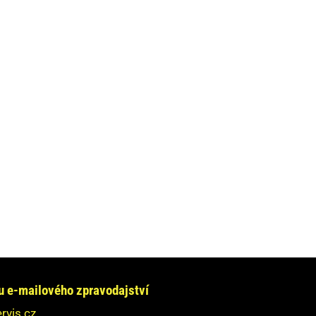
e-mailového zpravodajství
rvis.cz