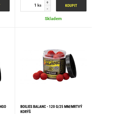
ks
T
KOUPIT
Skladem
ANGO
BOILIES BALANC - 120 G/25 MM/MRTVÝ
KORÝŠ