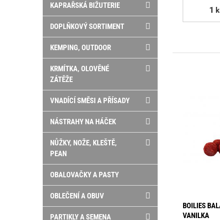
KAPRAŘSKÁ BIŽUTERIE
k
DOPLŇKOVÝ SORTIMENT
KEMPING, OUTDOOR
KRMÍTKA, OLOVĚNÉ
ZÁTĚŽE
VNADÍCÍ SMĚSI A PŘÍSADY
NÁSTRAHY NA HÁČEK
NŮŽKY, NOŽE, KLEŠTĚ,
PEAN
OBALOVAČKY A PASTY
OBLEČENÍ A OBUV
BOILIES BA
VANILKA
PARTIKLY A SEMENA