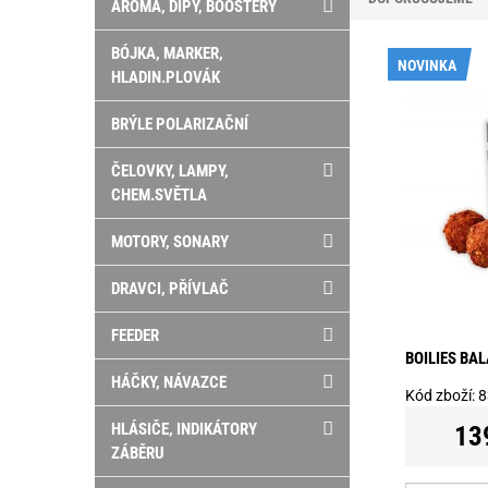
AROMA, DIPY, BOOSTERY
BÓJKA, MARKER,
NOVINKA
HLADIN.PLOVÁK
BRÝLE POLARIZAČNÍ
ČELOVKY, LAMPY,
CHEM.SVĚTLA
MOTORY, SONARY
DRAVCI, PŘÍVLAČ
FEEDER
BOILIES BA
HÁČKY, NÁVAZCE
Kód zboží:
8
HLÁSIČE, INDIKÁTORY
13
ZÁBĚRU