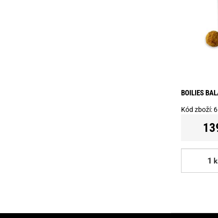
BOILIES BA
Kód zboží:
6
13
k