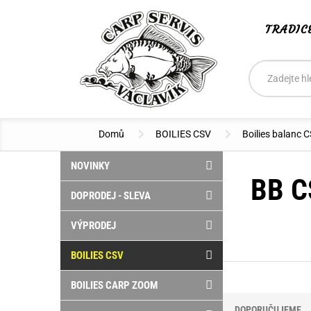
TRADIC
Vyhledáván
Hledat
Domů
BOILIES CSV
Boilies balanc 
NOVINKY
BB C
DOPRODEJ - SLEVA
VÝPRODEJ
BOILIES CSV
BOILIES CARP ZOOM
DOPORUČUJEME