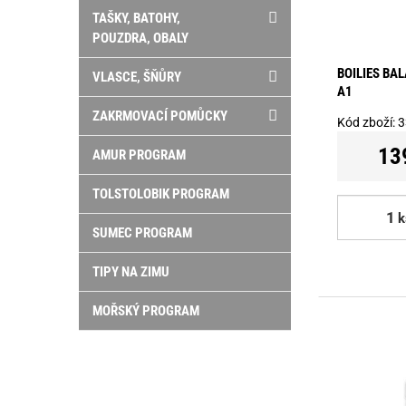
TAŠKY, BATOHY,
POUZDRA, OBALY
BOILIES BA
VLASCE, ŠŇŮRY
A1
ZAKRMOVACÍ POMŮCKY
Kód zboží:
3
13
AMUR PROGRAM
TOLSTOLOBIK PROGRAM
k
SUMEC PROGRAM
TIPY NA ZIMU
MOŘSKÝ PROGRAM