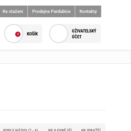
Ke stažení
Prodejna Pardubice
Kontakty
0
PODLE NÁZVU (Z - A)
NEJLEVNĚJŠÍ
NEJDRAŽŠÍ