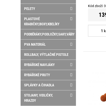
Kód zboží:
3
PELETY
13
PLASTOVÉ
KRABIČKY,BOXY,KBELÍKY
k
PODBĚRÁKY,PODLOŽKY,SAKY,VÁHY
PVA MATERIÁL
ROLLBALY, VÝTLAČNÉ PISTOLE
RYBÁŘSKÉ NAVIJÁKY
RYBÁŘSKÉ PRUTY
SPLÁVKY A ČIHADLA
STOJANY, VIDLIČKY,
HRAZDY