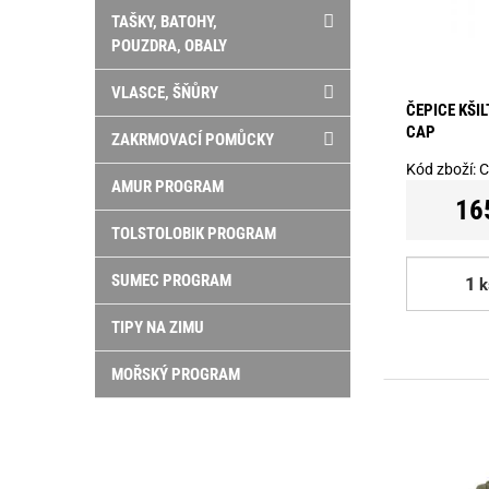
TAŠKY, BATOHY,
POUZDRA, OBALY
VLASCE, ŠŇŮRY
ČEPICE KŠI
CAP
ZAKRMOVACÍ POMŮCKY
Kód zboží:
C
AMUR PROGRAM
16
TOLSTOLOBIK PROGRAM
SUMEC PROGRAM
k
TIPY NA ZIMU
MOŘSKÝ PROGRAM