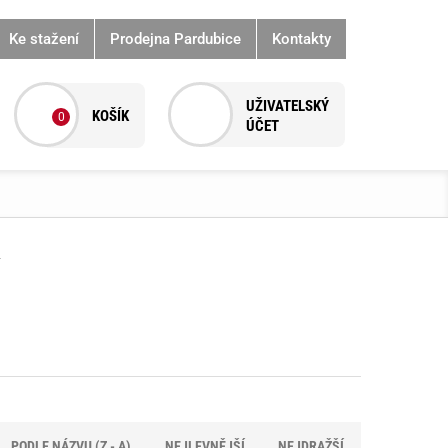
Ke stažení
Prodejna Pardubice
Kontakty
0
Y
PODLE NÁZVU (Z - A)
NEJLEVNĚJŠÍ
NEJDRAŽŠÍ