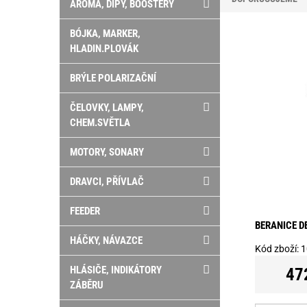
AROMA, DIPY, BOOSTERY
BÓJKA, MARKER,
HLADIN.PLOVÁK
BRÝLE POLARIZAČNÍ
ČELOVKY, LAMPY,
CHEM.SVĚTLA
MOTORY, SONARY
DRAVCI, PŘÍVLAČ
FEEDER
BERANICE D
HÁČKY, NÁVAZCE
Kód zboží:
1
HLÁSIČE, INDIKÁTORY
47
ZÁBĚRU