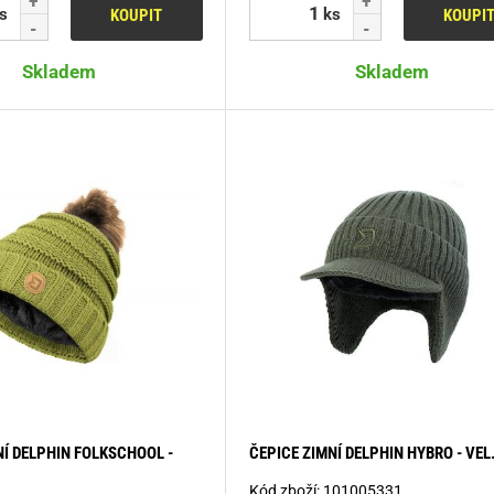
s
ks
KOUPIT
KOUPI
Skladem
Skladem
NÍ DELPHIN FOLKSCHOOL -
ČEPICE ZIMNÍ DELPHIN HYBRO - VEL
Kód zboží:
101005331