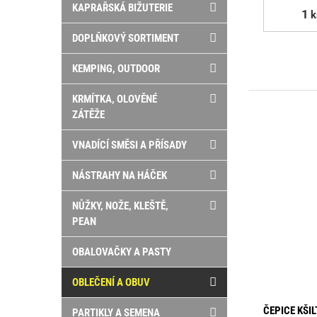
KAPRAŘSKÁ BIŽUTERIE
k
DOPLŇKOVÝ SORTIMENT
KEMPING, OUTDOOR
KRMÍTKA, OLOVĚNÉ
ZÁTĚŽE
VNADÍCÍ SMĚSI A PŘÍSADY
NÁSTRAHY NA HÁČEK
NŮŽKY, NOŽE, KLEŠTĚ,
PEAN
OBALOVAČKY A PASTY
OBLEČENÍ A OBUV
ČEPICE KŠIL
PARTIKLY A SEMENA