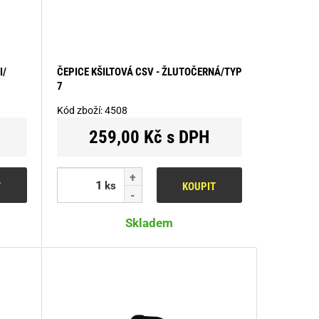
I/
ČEPICE KŠILTOVÁ CSV - ŽLUTOČERNÁ/TYP
7
Kód zboží:
4508
259,00 Kč s DPH
ks
T
KOUPIT
Skladem