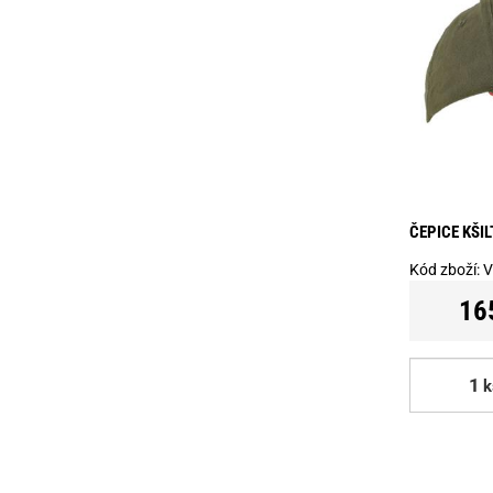
ČEPICE KŠI
Kód zboží:
V
16
k