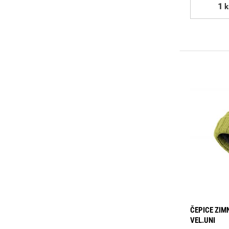
k
ČEPICE ZIM
VEL.UNI