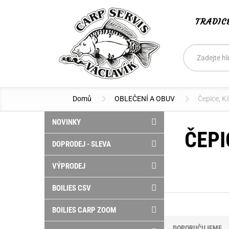
TRADIC
Vyhledáván
Hledat
Domů
OBLEČENÍ A OBUV
Čepice, K
NOVINKY
ČEPI
DOPRODEJ - SLEVA
VÝPRODEJ
BOILIES CSV
BOILIES CARP ZOOM
DOPORUČUJEME