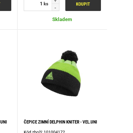
ks
T
KOUPIT
Skladem
.UNI
ČEPICE ZIMNÍ DELPHIN KNITER - VEL.UNI
Kód zboží:
101004172