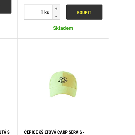
T
ks
KOUPIT
Skladem
UTÁ S
ČEPICE KŠILTOVÁ CARP SERVIS -