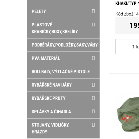
KHAKI/TYP 
PELETY
Kód zboží:
4
19
PLASTOVÉ
KRABIČKY,BOXY,KBELÍKY
PODBĚRÁKY,PODLOŽKY,SAKY,VÁHY
k
PVA MATERIÁL
ROLLBALY, VÝTLAČNÉ PISTOLE
RYBÁŘSKÉ NAVIJÁKY
RYBÁŘSKÉ PRUTY
SPLÁVKY A ČIHADLA
STOJANY, VIDLIČKY,
HRAZDY