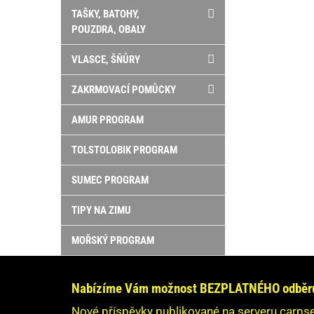
TAŠKY, BATOHY,
POUZDRA, OBALY
VLASCE, ŠŇŮRY
ZAKRMOVACÍ POMŮCKY
AMUR PROGRAM
TOLSTOLOBIK PROGRAM
SUMEC PROGRAM
TIPY NA ZIMU
MOŘSKÝ PROGRAM
Nabízíme Vám možnost BEZPLATNÉHO odběru 
Nové příspěvky publikované na serveru carpse