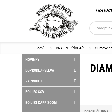
TRADIC
Vyhledáván
Hledat
Domů
DRAVCI, PŘÍVLAČ
Gumové ná
NOVINKY
DIA
DOPRODEJ - SLEVA
VÝPRODEJ
BOILIES CSV
BOILIES CARP ZOOM
DOPORUČUJEME