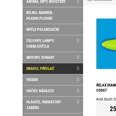
AROMA, DIPY, BOOSTERY
BÓJKA, MARKER,
HLADIN.PLOVÁK
BRÝLE POLARIZAČNÍ
ČELOVKY, LAMPY,
CHEM.SVĚTLA
MOTORY, SONARY
DRAVCI, PŘÍVLAČ
FEEDER
RELAX DIAM
CS007
HÁČKY, NÁVAZCE
Kód zboží:
D
HLÁSIČE, INDIKÁTORY
25
ZÁBĚRU