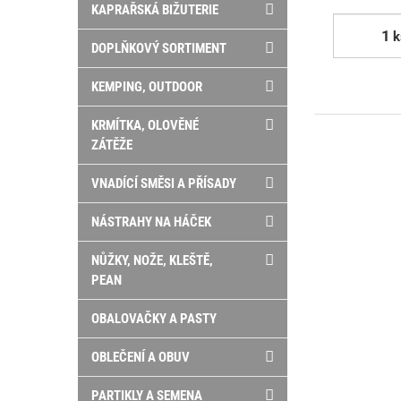
KAPRAŘSKÁ BIŽUTERIE
k
DOPLŇKOVÝ SORTIMENT
KEMPING, OUTDOOR
KRMÍTKA, OLOVĚNÉ
ZÁTĚŽE
VNADÍCÍ SMĚSI A PŘÍSADY
NÁSTRAHY NA HÁČEK
NŮŽKY, NOŽE, KLEŠTĚ,
PEAN
OBALOVAČKY A PASTY
OBLEČENÍ A OBUV
PARTIKLY A SEMENA