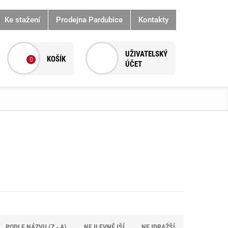
Ke stažení
Prodejna Pardubice
Kontakty
0
PODLE NÁZVU (Z - A)
NEJLEVNĚJŠÍ
NEJDRAŽŠÍ