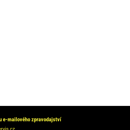
e-mailového zpravodajství
rvis.cz