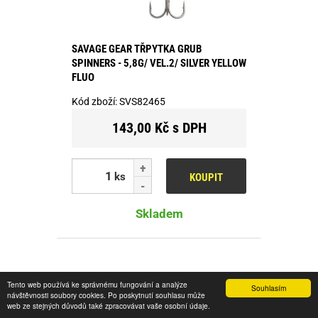
SAVAGE GEAR TŘPYTKA GRUB
SPINNERS - 5,8G/ VEL.2/ SILVER YELLOW
FLUO
Kód zboží:
SVS82465
143,00 Kč s DPH
ks
KOUPIT
Skladem
Tento web používá ke správnému fungování a analýze
Souhlasím
návštěvnosti soubory cookies. Po poskytnutí souhlasu může
web ze stejných důvodů také zpracovávat vaše osobní údaje.