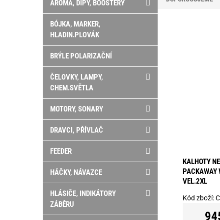
AROMA, DIPY, BOOSTERY
BÓJKA, MARKER,
HLADIN.PLOVÁK
BRÝLE POLARIZAČNÍ
ČELOVKY, LAMPY,
CHEM.SVĚTLA
MOTORY, SONARY
DRAVCI, PŘÍVLAČ
FEEDER
KALHOTY N
PACKAWAY 
HÁČKY, NÁVAZCE
VEL.2XL
HLÁSIČE, INDIKÁTORY
Kód zboží:
C
ZÁBĚRU
94