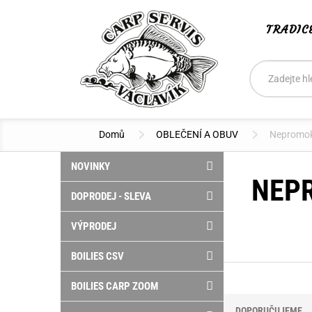
TRADIC
Vyhledáván
Hledat
Domů
OBLEČENÍ A OBUV
Nepromok
NOVINKY
NEP
DOPRODEJ - SLEVA
VÝPRODEJ
BOILIES CSV
BOILIES CARP ZOOM
DOPORUČUJEME