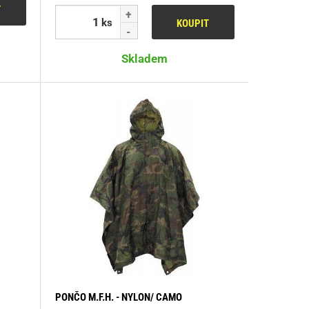
T
ks
KOUPIT
Skladem
PONČO M.F.H. - NYLON/ CAMO