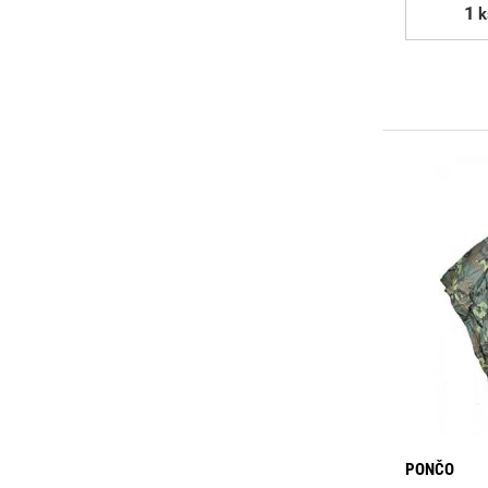
k
PONČO