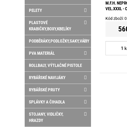
M.F.H. NEP
VEL.XXXL -
PELETY
Kód zboží:
0
PLASTOVÉ
56
KRABIČKY,BOXY,KBELÍKY
PODBĚRÁKY,PODLOŽKY,SAKY,VÁHY
k
PVA MATERIÁL
ROLLBALY, VÝTLAČNÉ PISTOLE
RYBÁŘSKÉ NAVIJÁKY
RYBÁŘSKÉ PRUTY
SPLÁVKY A ČIHADLA
STOJANY, VIDLIČKY,
HRAZDY