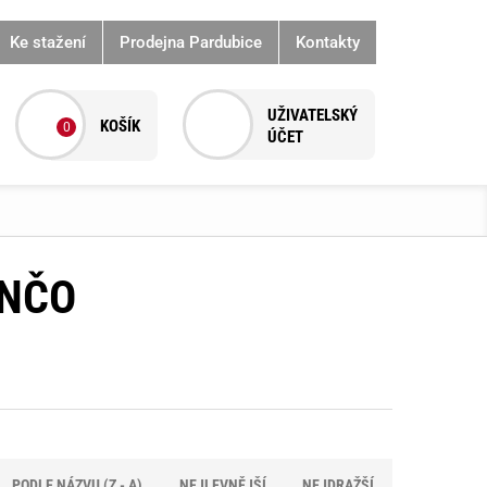
Ke stažení
Prodejna Pardubice
Kontakty
0
ONČO
PODLE NÁZVU (Z - A)
NEJLEVNĚJŠÍ
NEJDRAŽŠÍ