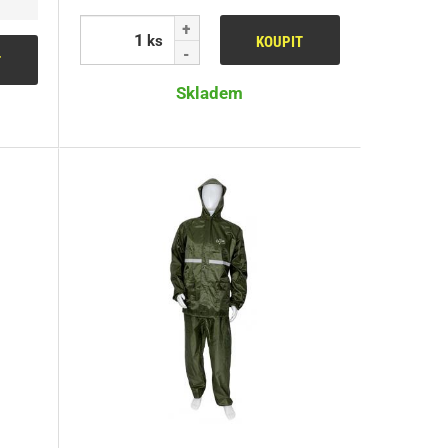
ks
KOUPIT
T
Skladem