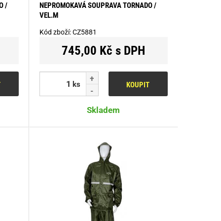
 /
NEPROMOKAVÁ SOUPRAVA TORNADO /
VEL.M
Kód zboží:
CZ5881
745,00 Kč s DPH
ks
T
KOUPIT
Skladem