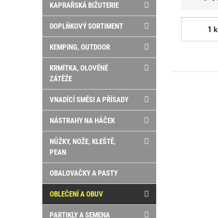
KAPRAŘSKÁ BIŽUTERIE
DOPLŇKOVÝ SORTIMENT
k
KEMPING, OUTDOOR
KRMÍTKA, OLOVĚNÉ
ZÁTĚŽE
VNADÍCÍ SMĚSI A PŘÍSADY
NÁSTRAHY NA HÁČEK
NŮŽKY, NOŽE, KLEŠTĚ,
PEAN
OBALOVAČKY A PASTY
OBLEČENÍ A OBUV
PARTIKLY A SEMENA