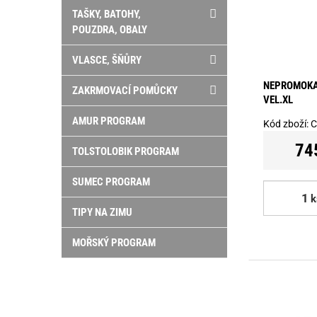
TAŠKY, BATOHY,
POUZDRA, OBALY
VLASCE, ŠŇŮRY
NEPROMOKA
ZAKRMOVACÍ POMŮCKY
VEL.XL
AMUR PROGRAM
Kód zboží:
C
74
TOLSTOLOBIK PROGRAM
SUMEC PROGRAM
k
TIPY NA ZIMU
MOŘSKÝ PROGRAM