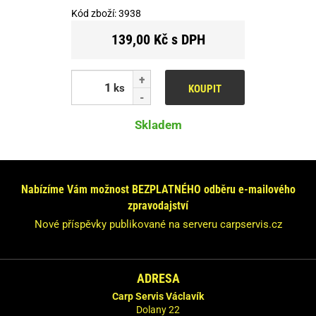
Kód zboží:
3938
139,00 Kč s DPH
ks
KOUPIT
Skladem
Nabízíme Vám možnost BEZPLATNÉHO odběru e-mailového
zpravodajství
Nové příspěvky publikované na serveru carpservis.cz
ADRESA
Carp Servis Václavík
Dolany 22