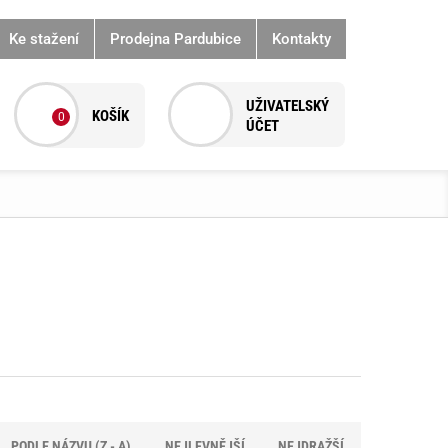
Ke stažení
Prodejna Pardubice
Kontakty
0
PODLE NÁZVU (Z - A)
NEJLEVNĚJŠÍ
NEJDRAŽŠÍ