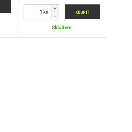
T
ks
KOUPIT
Skladem