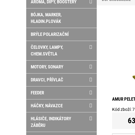
AROMA, DIPY, BOOSTERY
BÓJKA, MARKER,
HLADIN.PLOVÁK
BRÝLE POLARIZAČNÍ
ČELOVKY, LAMPY,
CHEM.SVĚTLA
MOTORY, SONARY
DRAVCI, PŘÍVLAČ
FEEDER
AMUR PELETY
HÁČKY, NÁVAZCE
Kód zboží:
7
HLÁSIČE, INDIKÁTORY
63
ZÁBĚRU