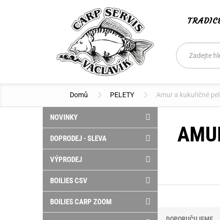
TRADIC
Vyhledáván
Hledat
Domů
PELETY
Amur a kukuřičné pel
NOVINKY
AMUR
DOPRODEJ - SLEVA
VÝPRODEJ
BOILIES CSV
BOILIES CARP ZOOM
DOPORUČUJEME