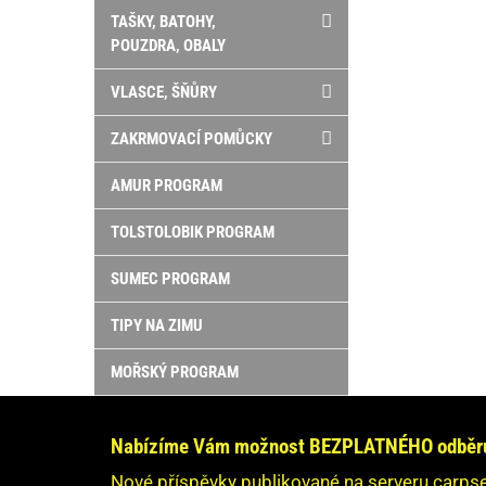
TAŠKY, BATOHY,
POUZDRA, OBALY
VLASCE, ŠŇŮRY
ZAKRMOVACÍ POMŮCKY
AMUR PROGRAM
TOLSTOLOBIK PROGRAM
SUMEC PROGRAM
TIPY NA ZIMU
MOŘSKÝ PROGRAM
Nabízíme Vám možnost BEZPLATNÉHO odběru 
Nové příspěvky publikované na serveru carpse