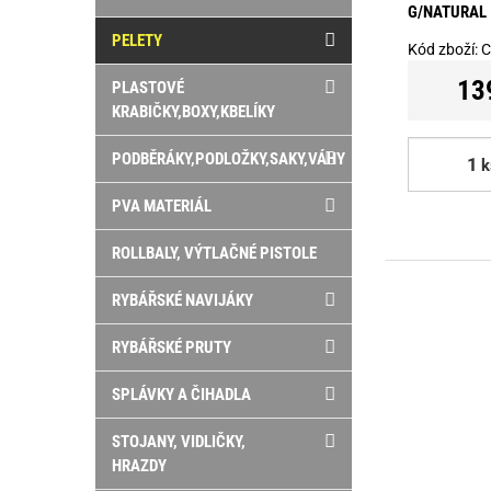
G/NATURAL
PELETY
Kód zboží:
C
13
PLASTOVÉ
KRABIČKY,BOXY,KBELÍKY
PODBĚRÁKY,PODLOŽKY,SAKY,VÁHY
k
PVA MATERIÁL
ROLLBALY, VÝTLAČNÉ PISTOLE
RYBÁŘSKÉ NAVIJÁKY
RYBÁŘSKÉ PRUTY
SPLÁVKY A ČIHADLA
STOJANY, VIDLIČKY,
HRAZDY