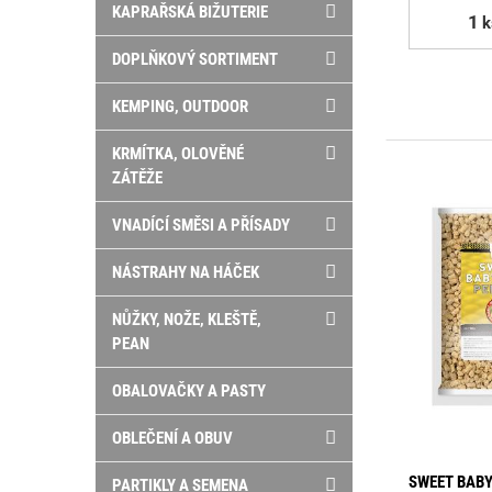
KAPRAŘSKÁ BIŽUTERIE
k
DOPLŇKOVÝ SORTIMENT
KEMPING, OUTDOOR
KRMÍTKA, OLOVĚNÉ
ZÁTĚŽE
VNADÍCÍ SMĚSI A PŘÍSADY
NÁSTRAHY NA HÁČEK
NŮŽKY, NOŽE, KLEŠTĚ,
PEAN
OBALOVAČKY A PASTY
OBLEČENÍ A OBUV
SWEET BABY
PARTIKLY A SEMENA