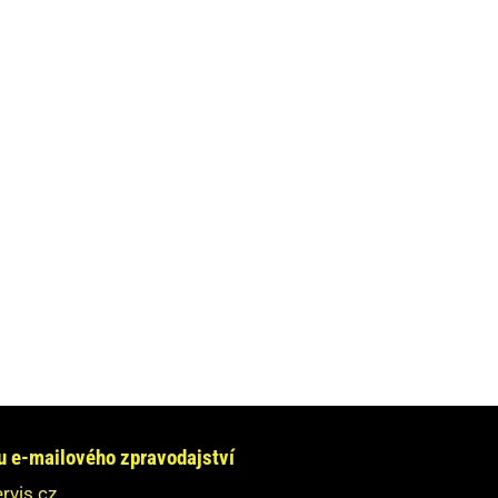
e-mailového zpravodajství
rvis.cz