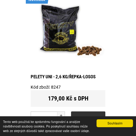
PELETY UNI - 2,6 KG/ŘEPKA-LOSOS
Kód zboží:
8247
179,00 Kč s DPH
ks
KOUPIT
Tento web používá ke správnému fungování a analýze
Souhlasím
návštěvnosti soubory cookies. Po poskytnutí souhlasu může
web ze stejných důvodů také zpracovávat vaše osobní údaje.
Skladem