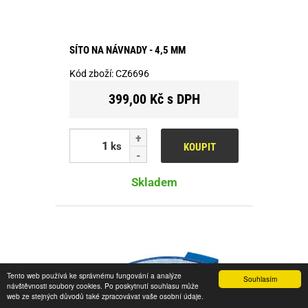
SÍTO NA NÁVNADY - 4,5 MM
Kód zboží:
CZ6696
399,00 Kč s DPH
ks
KOUPIT
Skladem
Tento web používá ke správnému fungování a analýze
Souhlasím
návštěvnosti soubory cookies. Po poskytnutí souhlasu může
web ze stejných důvodů také zpracovávat vaše osobní údaje.