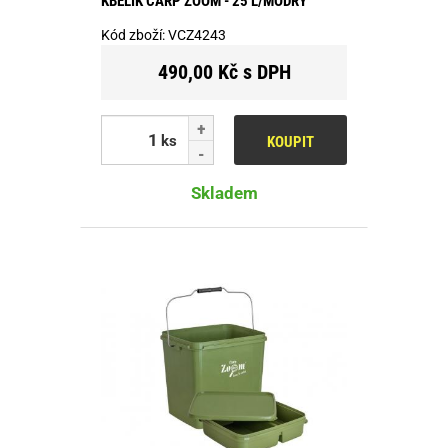
KBELÍK CARP ZOOM - 25 L/MODRÝ
Kód zboží:
VCZ4243
490,00 Kč s DPH
ks
KOUPIT
Skladem