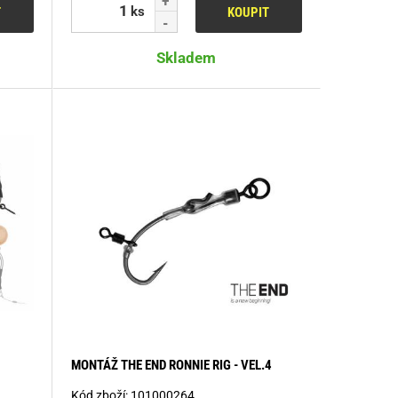
ks
T
KOUPIT
Skladem
MONTÁŽ THE END RONNIE RIG - VEL.4
Kód zboží:
101000264