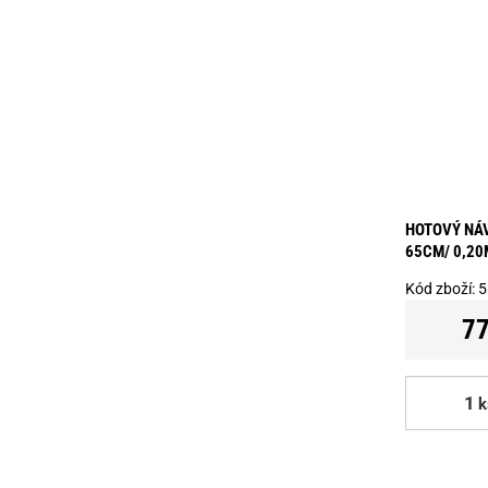
HOTOVÝ NÁV
65CM/ 0,20
Kód zboží:
5
77
k