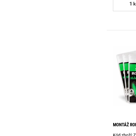
k
MONTÁŽ RONN
Kód zboží:
Z