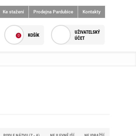
Ke stažení
Prodejna Pardubice
Kontakty
0
PODLE NÁZVU (Z - A)
NEJLEVNĚJŠÍ
NEJDRAŽŠÍ