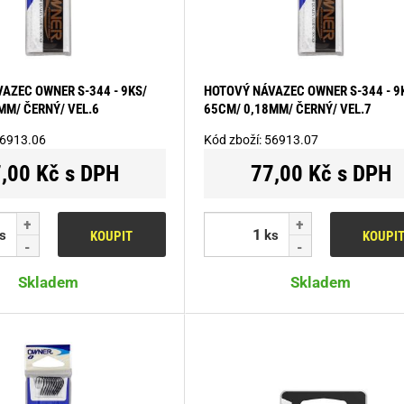
AZEC OWNER S-344 - 9KS/
HOTOVÝ NÁVAZEC OWNER S-344 - 9
MM/ ČERNÝ/ VEL.6
65CM/ 0,18MM/ ČERNÝ/ VEL.7
6913.06
Kód zboží:
56913.07
,00 Kč s DPH
77,00 Kč s DPH
s
ks
KOUPIT
KOUPI
Skladem
Skladem