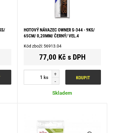
KS/
HOTOVÝ NÁVAZEC OWNER S-344 - 9KS/
65CM/ 0,20MM/ ČERNÝ/ VEL.4
Kód zboží:
56913.04
77,00 Kč s DPH
ks
T
KOUPIT
Skladem