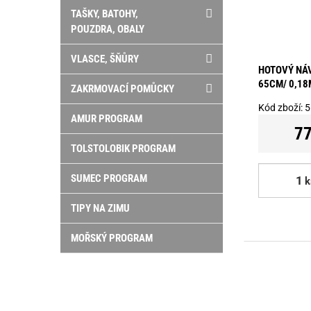
TAŠKY, BATOHY,
POUZDRA, OBALY
VLASCE, ŠŇŮRY
HOTOVÝ NÁV
65CM/ 0,18
ZAKRMOVACÍ POMŮCKY
Kód zboží:
5
AMUR PROGRAM
77
TOLSTOLOBIK PROGRAM
SUMEC PROGRAM
k
TIPY NA ZIMU
MOŘSKÝ PROGRAM