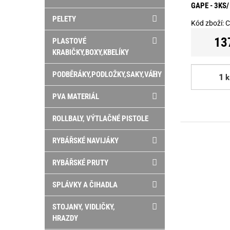
GAPE - 3KS/
PELETY
Kód zboží:
C
13
PLASTOVÉ
KRABIČKY,BOXY,KBELÍKY
PODBĚRÁKY,PODLOŽKY,SAKY,VÁHY
k
PVA MATERIÁL
ROLLBALY, VÝTLAČNÉ PISTOLE
RYBÁŘSKÉ NAVIJÁKY
RYBÁŘSKÉ PRUTY
SPLÁVKY A ČIHADLA
STOJANY, VIDLIČKY,
HRAZDY