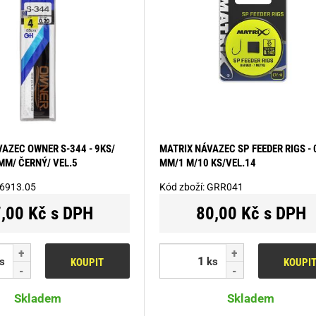
AZEC OWNER S-344 - 9KS/
MATRIX NÁVAZEC SP FEEDER RIGS - 
MM/ ČERNÝ/ VEL.5
MM/1 M/10 KS/VEL.14
6913.05
Kód zboží:
GRR041
,00 Kč s DPH
80,00 Kč s DPH
s
ks
KOUPIT
KOUPI
Skladem
Skladem