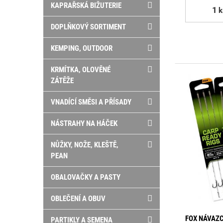
KAPRAŘSKÁ BIŽUTERIE
k
DOPLŇKOVÝ SORTIMENT
KEMPING, OUTDOOR
KRMÍTKA, OLOVĚNÉ
ZÁTĚŽE
VNADÍCÍ SMĚSI A PŘÍSADY
NÁSTRAHY NA HÁČEK
NŮŽKY, NOŽE, KLEŠTĚ,
PEAN
OBALOVAČKY A PASTY
OBLEČENÍ A OBUV
FOX NÁVAZC
PARTIKLY A SEMENA