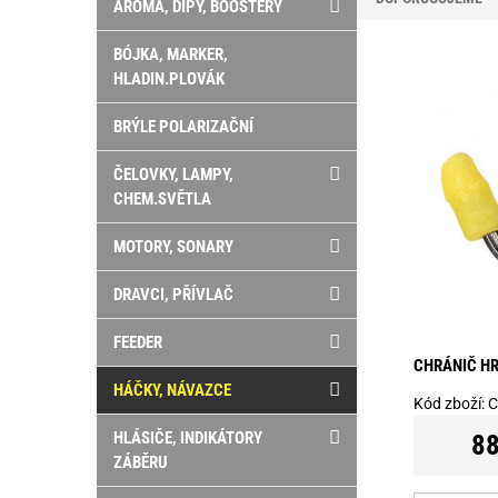
AROMA, DIPY, BOOSTERY
BÓJKA, MARKER,
HLADIN.PLOVÁK
BRÝLE POLARIZAČNÍ
ČELOVKY, LAMPY,
CHEM.SVĚTLA
MOTORY, SONARY
DRAVCI, PŘÍVLAČ
FEEDER
CHRÁNIČ HR
HÁČKY, NÁVAZCE
Kód zboží:
C
HLÁSIČE, INDIKÁTORY
88
ZÁBĚRU