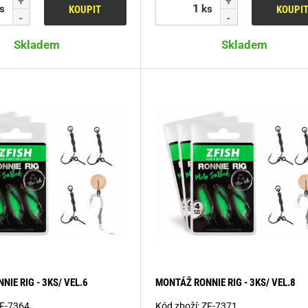
s
ks
KOUPIT
KOUPI
Skladem
Skladem
IE RIG - 3KS/ VEL.6
MONTÁŽ RONNIE RIG - 3KS/ VEL.8
F-7364
Kód zboží:
ZF-7371