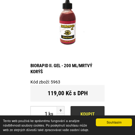
BIORAPID II. GEL - 200 ML/MRTVÝ
KORÝŠ
Kód zboží:
5963
119,00 Kč s DPH
ks
KOUPIT
Tento web používá ke správnému fungování a analýze
Souhlasím
návštěvnosti soubory cookies. Po poskytnutí souhlasu může
Skladem
web ze stejných důvodů také zpracovávat vaše osobní údaje.