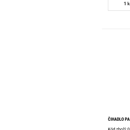
k
ČIHADLO PA
Kód zboží:
0