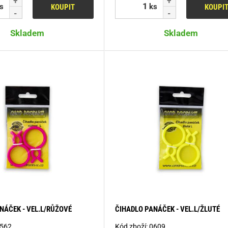
s
ks
KOUPIT
KOUPI
Skladem
Skladem
NÁČEK - VEL.L/RŮŽOVÉ
ČIHADLO PANÁČEK - VEL.L/ŽLUTÉ
562
Kód zboží:
0609