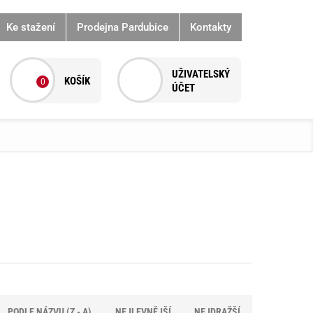
Ke stažení
Prodejna Pardubice
Kontakty
0
PODLE NÁZVU (Z - A)
NEJLEVNĚJŠÍ
NEJDRAŽŠÍ