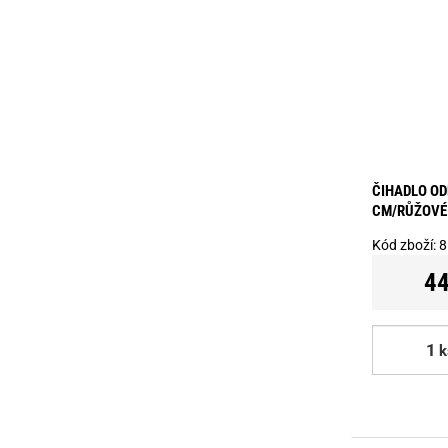
ČIHADLO OD
CM/RŮŽOVÉ
Kód zboží:
8
44
k