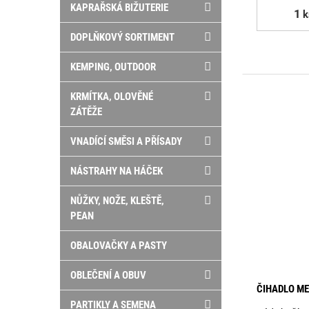
KAPRAŘSKÁ BIŽUTERIE
k
DOPLŇKOVÝ SORTIMENT
KEMPING, OUTDOOR
KRMÍTKA, OLOVĚNÉ
ZÁTĚŽE
VNADÍCÍ SMĚSI A PŘÍSADY
NÁSTRAHY NA HÁČEK
NŮŽKY, NOŽE, KLEŠTĚ,
PEAN
OBALOVAČKY A PASTY
OBLEČENÍ A OBUV
ČIHADLO ME
PARTIKLY A SEMENA