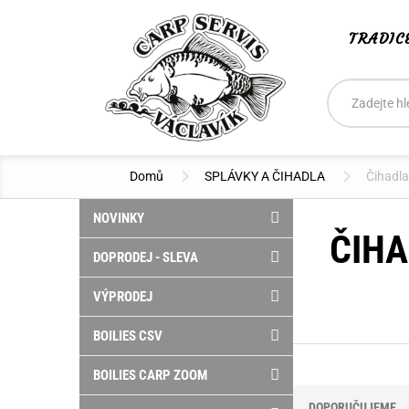
TRADIC
Vyhledáván
Hledat
Domů
SPLÁVKY A ČIHADLA
Čihadla
NOVINKY
ČIHA
DOPRODEJ - SLEVA
VÝPRODEJ
BOILIES CSV
BOILIES CARP ZOOM
DOPORUČUJEME