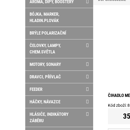
AROMA, DIPY, BOOSTERY
BÓJKA, MARKER,
HLADIN.PLOVÁK
BRÝLE POLARIZAČNÍ
ČELOVKY, LAMPY,
CHEM.SVĚTLA
MOTORY, SONARY
DRAVCI, PŘÍVLAČ
FEEDER
ČIHADLO ME
HÁČKY, NÁVAZCE
Kód zboží:
8
HLÁSIČE, INDIKÁTORY
35
ZÁBĚRU