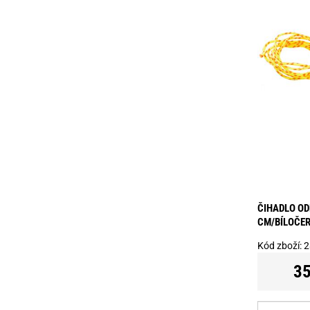
ČIHADLO OD
CM/BÍLOČE
Kód zboží:
2
35