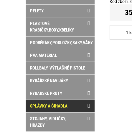
Kód zboží:
8
35
PELETY
PLASTOVÉ
KRABIČKY,BOXY,KBELÍKY
k
PODBĚRÁKY,PODLOŽKY,SAKY,VÁHY
PVA MATERIÁL
ROLLBALY, VÝTLAČNÉ PISTOLE
RYBÁŘSKÉ NAVIJÁKY
RYBÁŘSKÉ PRUTY
SPLÁVKY A ČIHADLA
STOJANY, VIDLIČKY,
HRAZDY