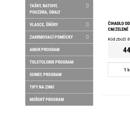
TAŠKY, BATOHY,
POUZDRA, OBALY
ČIHADLO OD
VLASCE, ŠŇŮRY
CM/ZELENÉ
ZAKRMOVACÍ POMŮCKY
Kód zboží:
8
44
AMUR PROGRAM
TOLSTOLOBIK PROGRAM
k
SUMEC PROGRAM
TIPY NA ZIMU
MOŘSKÝ PROGRAM