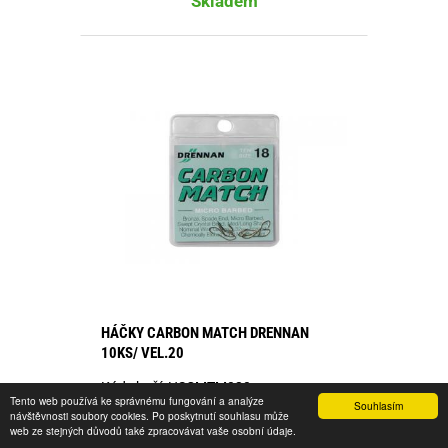
Skladem
HÁČKY CARBON MATCH DRENNAN
10KS/ VEL.20
Kód zboží:
HSCMTM020
Tento web používá ke správnému fungování a analýze
Souhlasím
návštěvnosti soubory cookies. Po poskytnutí souhlasu může
55,00 Kč s DPH
web ze stejných důvodů také zpracovávat vaše osobní údaje.