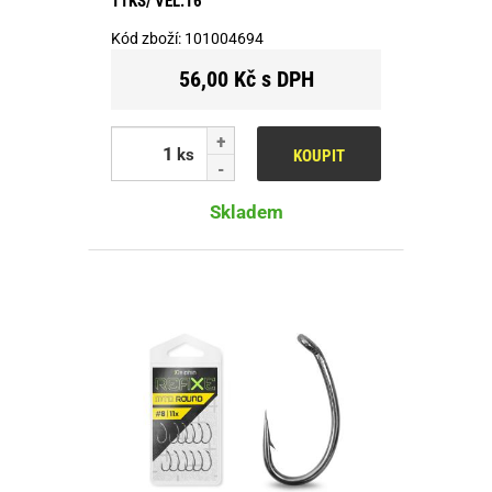
11KS/ VEL.16
Kód zboží:
101004694
56,00 Kč s DPH
ks
KOUPIT
Skladem