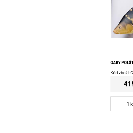
GABY POLŠT
Kód zboží:
G
41
k