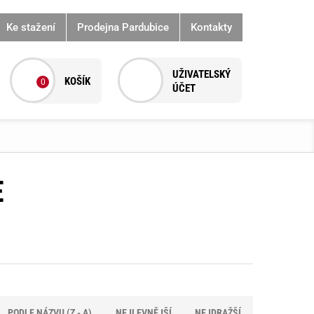
Ke stažení
Prodejna Pardubice
Kontakty
0
E
PODLE NÁZVU (Z - A)
NEJLEVNĚJŠÍ
NEJDRAŽŠÍ