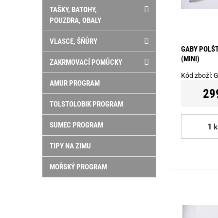
TAŠKY, BATOHY,
POUZDRA, OBALY
VLASCE, ŠŇŮRY
GABY POLŠT
(MINI)
ZAKRMOVACÍ POMŮCKY
Kód zboží:
G
AMUR PROGRAM
29
TOLSTOLOBIK PROGRAM
SUMEC PROGRAM
k
TIPY NA ZIMU
MOŘSKÝ PROGRAM