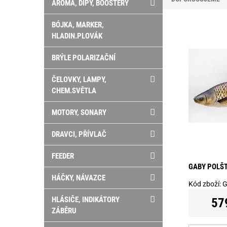
AROMA, DIPY, BOOSTERY
BÓJKA, MARKER,
HLADIN.PLOVÁK
BRÝLE POLARIZAČNÍ
ČELOVKY, LAMPY,
CHEM.SVĚTLA
MOTORY, SONARY
DRAVCI, PŘÍVLAČ
FEEDER
GABY POLŠT
HÁČKY, NÁVAZCE
Kód zboží:
G
HLÁSIČE, INDIKÁTORY
57
ZÁBĚRU