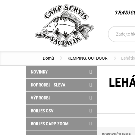
TRADIC
Vyhledáván
Hledat
Domů
KEMPING, OUTDOOR
Lehátka
NOVINKY
LEHÁ
DOPRODEJ - SLEVA
VÝPRODEJ
BOILIES CSV
BOILIES CARP ZOOM
DOPORUČUJEME