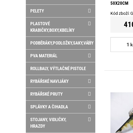
50X20CM
PELETY
Kód zboží:
G
41
PLASTOVÉ
KRABIČKY,BOXY,KBELÍKY
PODBĚRÁKY,PODLOŽKY,SAKY,VÁHY
k
PVA MATERIÁL
ROLLBALY, VÝTLAČNÉ PISTOLE
RYBÁŘSKÉ NAVIJÁKY
RYBÁŘSKÉ PRUTY
SPLÁVKY A ČIHADLA
STOJANY, VIDLIČKY,
HRAZDY