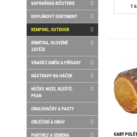
KAPRAŘSKÁ BIŽUTERIE
k
DOPLŇKOVÝ SORTIMENT
KEMPING, OUTDOOR
KRMÍTKA, OLOVĚNÉ
ZÁTĚŽE
VNADÍCÍ SMĚSI A PŘÍSADY
NÁSTRAHY NA HÁČEK
NŮŽKY, NOŽE, KLEŠTĚ,
PEAN
OBALOVAČKY A PASTY
OBLEČENÍ A OBUV
GABY POLŠT
PARTIKLY A SEMENA