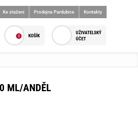
Ke stažení
Prodejna Pardubice
Kontakty
0
10 ML/ANDĚL