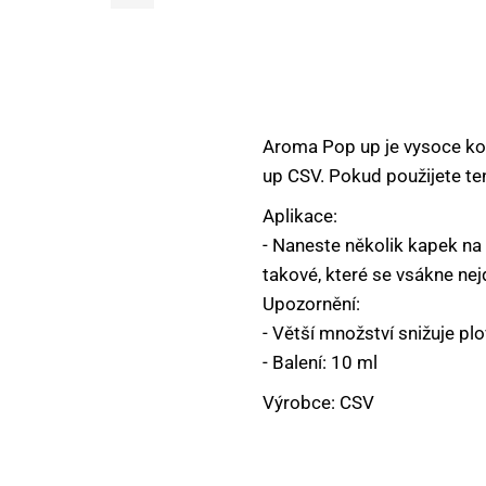
DOPLŇKOVÝ SORTIMENT
KEMPING, OUTDOOR
KRMÍTKA, OLOVĚNÉ ZÁTĚŽE
Aroma Pop up je vysoce ko
up CSV. Pokud použijete ten
VNADÍCÍ SMĚSI A PŘÍSADY
Aplikace:
NÁSTRAHY NA HÁČEK
- Naneste několik kapek na 
takové, které se vsákne nej
NŮŽKY, NOŽE, KLEŠTĚ, PEAN
Upozornění:
OBALOVAČKY A PASTY
- Větší množství snižuje pl
- Balení: 10 ml
OBLEČENÍ A OBUV
Výrobce: CSV
PARTIKLY A SEMENA
PELETY