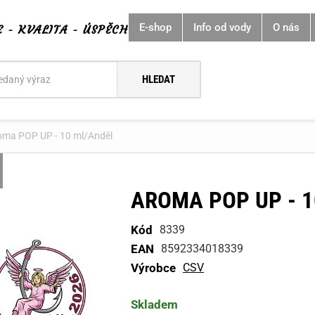
E-shop
Info od vody
O nás
E - KVALITA - ÚSPĚCH
í
oma POP UP - 10 ml/Anděl
AROMA POP UP - 
Kód
8339
EAN
8592334018339
Výrobce
CSV
Skladem