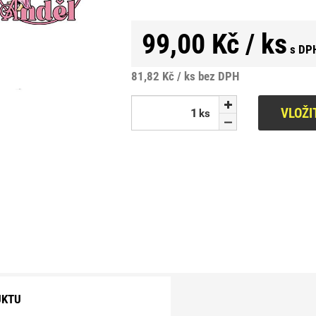
99,00 Kč / ks
s DP
81,82 Kč / ks
bez DPH
VLOŽI
ks
ks
UKTU