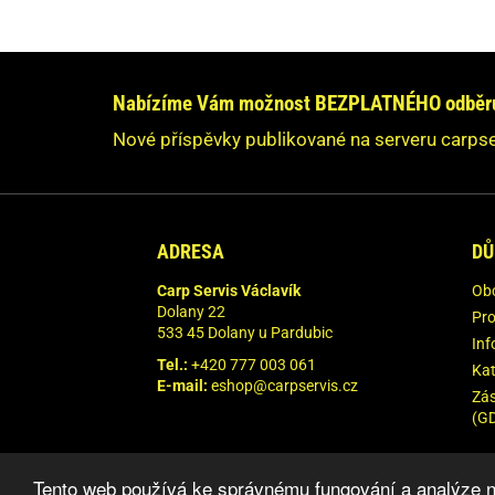
PLASTOVÉ KRABIČKY,BOXY,KBELÍKY
Máte dotaz nebo s
Neváhe
PODBĚRÁKY,PODLOŽKY,SAKY,VÁHY
Nabízíme Vám možnost BEZPLATNÉHO odběru 
PVA MATERIÁL
O
Nové příspěvky publikované na serveru carpse
Vaše údaje n
ROLLBALY, VÝTLAČNÉ PISTOLE
RYBÁŘSKÉ NAVIJÁKY
ADRESA
DŮ
RYBÁŘSKÉ PRUTY
Carp Servis Václavík
Ob
SPLÁVKY A ČIHADLA
Dolany 22
Pro
533 45 Dolany u Pardubic
Inf
STOJANY, VIDLIČKY, HRAZDY
Tel.:
+420 777 003 061
Kat
E-mail:
eshop@carpservis.cz
Zás
TAŠKY, BATOHY, POUZDRA, OBALY
(G
VLASCE, ŠŇŮRY
Tento web používá ke správnému fungování a analýze n