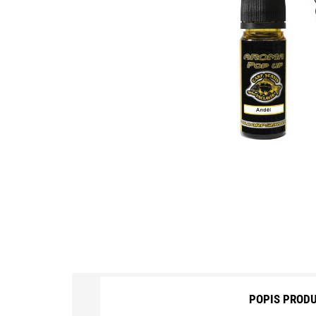
BOILIES CARP ZOOM
AROMA, DIPY, BOOSTERY
BÓJKA, MARKER, HLADIN.PLOVÁK
BRÝLE POLARIZAČNÍ
ČELOVKY, LAMPY, CHEM.SVĚTLA
MOTORY, SONARY
DRAVCI, PŘÍVLAČ
FEEDER
HÁČKY, NÁVAZCE
HLÁSIČE, INDIKÁTORY ZÁBĚRU
POPIS PROD
KAPRAŘSKÁ BIŽUTERIE