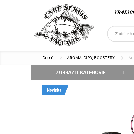
TRADIC
Vyhledáván
Hledat
Domů
AROMA, DIPY, BOOSTERY
Ar
ZOBRAZIT KATEGORIE
NOVINKY
Novinka
DOPRODEJ - SLEVA
VÝPRODEJ
BOILIES CSV