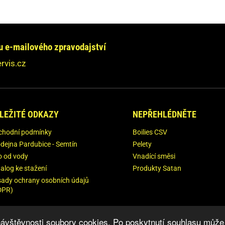
e chcete informovat?
jte se na nás obrátit!
e-mailového zpravodajství
dpovíme Vám do 24 hodin.
rvis.cz
ebudeme nikde zveřejňovat.
LEŽITÉ ODKAZY
NEPŘEHLÉDNĚTE
chodní podmínky
Boilies CSV
dejna Pardubice - Semtín
Pelety
o od vody
Vnadící směsi
alog ke stažení
Produkty Satan
ady ochrany osobních údajů
DPR)
ávštěvnosti soubory cookies. Po poskytnutí souhlasu může