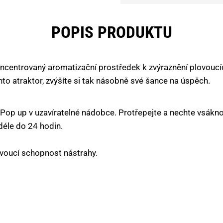
POPIS PRODUKTU
ncentrovaný aromatizační prostředek k zvýraznění plovoucí
to atraktor, zvýšíte si tak násobně své šance na úspěch.
Pop up v uzavíratelné nádobce. Protřepejte a nechte vsáknou
déle do 24 hodin.
ovoucí schopnost nástrahy.