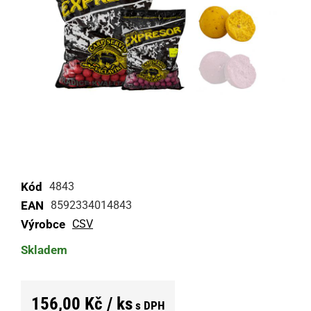
Kód
4843
EAN
8592334014843
Výrobce
CSV
Skladem
156,00 Kč / ks
s DPH