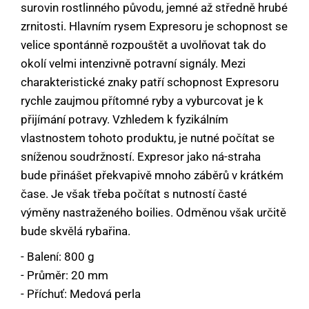
surovin rostlinného původu, jemné až středně hrubé
zrnitosti. Hlavním rysem Expresoru je schopnost se
velice spontánně rozpouštět a uvolňovat tak do
okolí velmi intenzivně potravní signály. Mezi
charakteristické znaky patří schopnost Expresoru
rychle zaujmou přítomné ryby a vyburcovat je k
přijímání potravy. Vzhledem k fyzikálním
vlastnostem tohoto produktu, je nutné počítat se
sníženou soudržností. Expresor jako ná-straha
bude přinášet překvapivě mnoho záběrů v krátkém
čase. Je však třeba počítat s nutností časté
výměny nastraženého boilies. Odměnou však určitě
bude skvělá rybařina.
- Balení: 800 g
- Průměr: 20 mm
- Příchuť: Medová perla