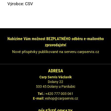
Výrobce: CSV
Máte dotaz nebo se chcete informovat?
Neváhejte se na nás obrátit!
Odpovíme Vám do 24 hodin.
Nabízíme Vám možnost BEZPLATNÉHO odběru e-mailového
zpravodajství
Vaše údaje nebudeme nikde zveřejňovat.
Nové příspěvky publikované na serveru carpservis.cz
ADRESA
Carp Servis Václavík
Dolany 22
533 45 Dolany u Pardubic
Tel.:
+420 777 003 061
E-mail:
eshop@carpservis.cz