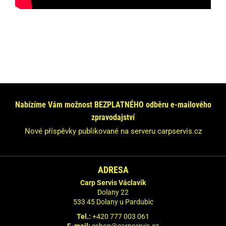
Máte dotaz nebo se chcete informovat?
Neváhejte se na nás obrátit!
Odpovíme Vám do 24 hodin.
Nabízíme Vám možnost BEZPLATNÉHO odběru e-mailového
zpravodajství
Vaše údaje nebudeme nikde zveřejňovat.
Nové příspěvky publikované na serveru carpservis.cz
ADRESA
Carp Servis Václavík
Dolany 22
533 45 Dolany u Pardubic
Tel.:
+420 777 003 061