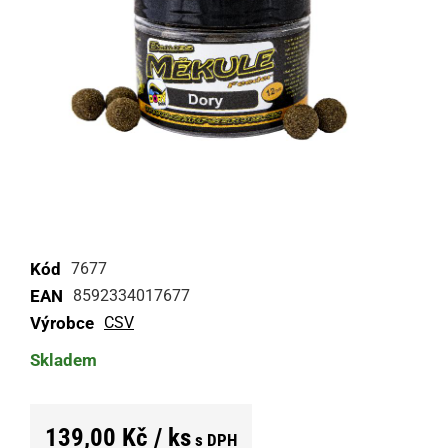
Kód
7677
EAN
8592334017677
Výrobce
CSV
Skladem
139,00 Kč / ks
s DPH