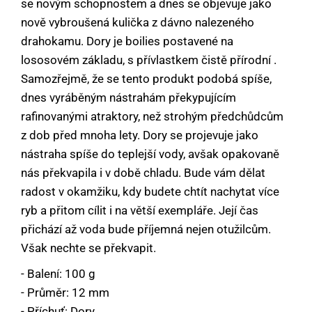
se novým schopnostem a dnes se objevuje jako
nově vybroušená kulička z dávno nalezeného
drahokamu. Dory je boilies postavené na
lososovém základu, s přívlastkem čistě přírodní .
Samozřejmě, že se tento produkt podobá spíše,
dnes vyráběným nástrahám překypujícím
rafinovanými atraktory, než strohým předchůdcům
z dob před mnoha lety. Dory se projevuje jako
nástraha spíše do teplejší vody, avšak opakovaně
nás překvapila i v době chladu. Bude vám dělat
radost v okamžiku, kdy budete chtít nachytat více
ryb a přitom cílit i na větší exempláře. Její čas
přichází až voda bude příjemná nejen otužilcům.
Však nechte se překvapit.
- Balení: 100 g
- Průměr: 12 mm
- Příchuť: Dory