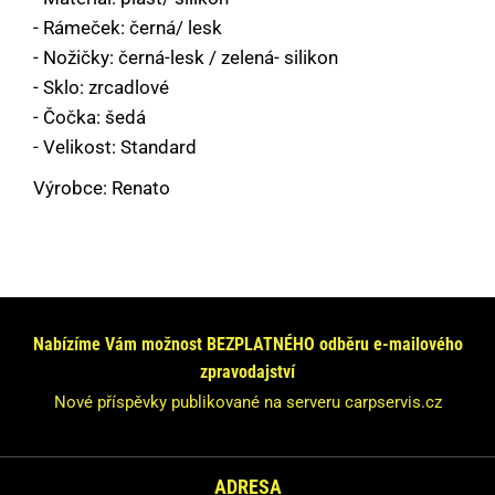
- Rámeček: černá/ lesk
- Nožičky: černá-lesk / zelená- silikon
- Sklo: zrcadlové
- Čočka: šedá
- Velikost: Standard
Výrobce: Renato
Máte dotaz nebo se chcete informovat?
Neváhejte se na nás obrátit!
Nabízíme Vám možnost BEZPLATNÉHO odběru e-mailového
Odpovíme Vám do 24 hodin.
zpravodajství
Vaše údaje nebudeme nikde zveřejňovat.
Nové příspěvky publikované na serveru carpservis.cz
ADRESA