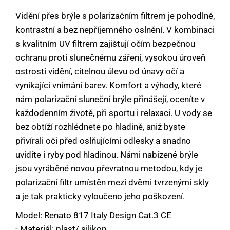
Vidění přes brýle s polarizačním filtrem je pohodlné,
kontrastní a bez nepříjemného oslnění. V kombinaci
s kvalitním UV filtrem zajištují očím bezpečnou
ochranu proti slunečnému záření, vysokou úroveň
ostrosti vidění, citelnou úlevu od únavy očí a
vynikající vnímání barev. Komfort a výhody, které
nám polarizační sluneční brýle přinášejí, oceníte v
každodenním životě, při sportu i relaxaci. U vody se
bez obtíží rozhlédnete po hladině, aniž byste
přivírali oči před oslňujícími odlesky a snadno
uvidíte i ryby pod hladinou. Námi nabízené brýle
jsou vyráběné novou převratnou metodou, kdy je
polarizační filtr umístěn mezi dvěmi tvrzenými skly
a je tak prakticky vyloučeno jeho poškození.
Model: Renato 817 Italy Design Cat.3 CE
- Materiál: plast/ silikon