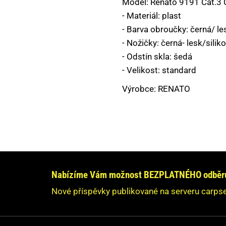
Model: Renato 9191 Cat.3 
PLASTOVÉ KRABIČKY,BOXY,KBELÍKY
- Materiál: plast
- Barva obroučky: černá/ le
PODBĚRÁKY,PODLOŽKY,SAKY,VÁHY
- Nožičky: černá- lesk/silik
PVA MATERIÁL
- Odstín skla: šedá
- Velikost: standard
ROLLBALY, VÝTLAČNÉ PISTOLE
Výrobce: RENATO
RYBÁŘSKÉ NAVIJÁKY
RYBÁŘSKÉ PRUTY
SPLÁVKY A ČIHADLA
Máte dotaz nebo s
Neváhe
STOJANY, VIDLIČKY, HRAZDY
Nabízíme Vám možnost BEZPLATNÉHO odběru 
TAŠKY, BATOHY, POUZDRA, OBALY
O
Nové příspěvky publikované na serveru carpse
Vaše údaje n
VLASCE, ŠŇŮRY