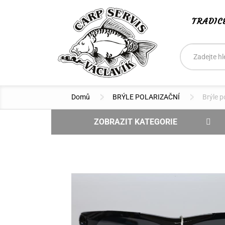
TRADIC
Vyhledáván
Hledat
Domů
BRÝLE POLARIZAČNÍ
Brýle p
ZOBRAZIT KATEGORIE
NOVINKY
DOPRODEJ - SLEVA
VÝPRODEJ
BOILIES CSV