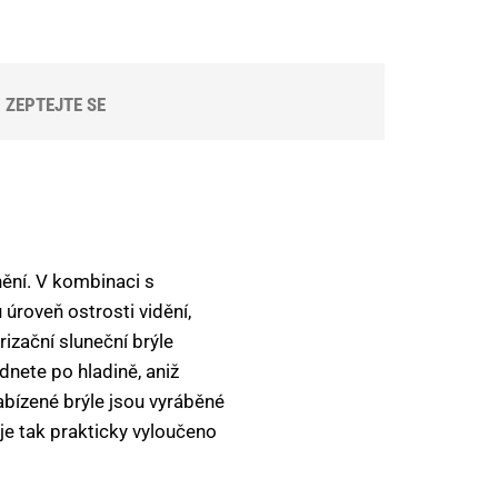
ZEPTEJTE SE
nění. V kombinaci s
úroveň ostrosti vidění,
rizační sluneční brýle
édnete po hladině, aniž
nabízené brýle jsou vyráběné
je tak prakticky vyloučeno