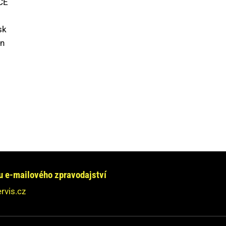
CE
sk
on
e chcete informovat?
jte se na nás obrátit!
e-mailového zpravodajství
dpovíme Vám do 24 hodin.
rvis.cz
ebudeme nikde zveřejňovat.