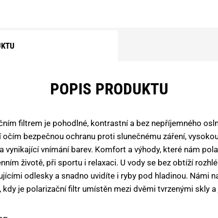
UKTU
POPIS PRODUKTU
ačním filtrem je pohodlné, kontrastní a bez nepříjemného osl
ují očím bezpečnou ochranu proti slunečnému záření, vysokou 
 a vynikající vnímání barev. Komfort a výhody, které nám pola
nním životě, při sportu i relaxaci. U vody se bez obtíží rozhl
lňujícími odlesky a snadno uvidíte i ryby pod hladinou. Námi 
dy je polarizační filtr umístěn mezi dvěmi tvrzenými skly a 