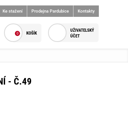
Ke stažení
Prodejna Pardubice
Kontakty
0
Í - Č.49