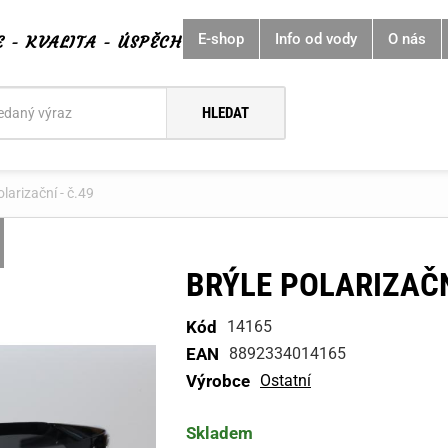
E-shop
Info od vody
O nás
E - KVALITA - ÚSPĚCH
í
olarizační - č.49
BRÝLE POLARIZAČN
Kód
14165
EAN
8892334014165
Výrobce
Ostatní
Skladem