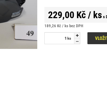
229,00 Kč / ks
s 
189,26 Kč / ks
bez DPH
VLOŽI
ks
ks