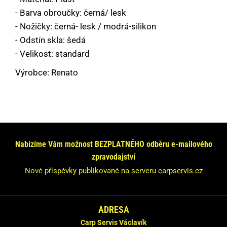
- Barva obroučky: černá/ lesk
- Nožičky: černá- lesk / modrá-silikon
- Odstín skla: šedá
- Velikost: standard
Výrobce: Renato
Máte dotaz nebo se chcete informovat?
Neváhejte se na nás obrátit!
Nabízíme Vám možnost BEZPLATNÉHO odběru e-mailového
Odpovíme Vám do 24 hodin.
zpravodajství
Vaše údaje nebudeme nikde zveřejňovat.
Nové příspěvky publikované na serveru carpservis.cz
ADRESA
Carp Servis Václavík