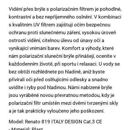
Vidění přes brýle s polarizačním filtrem je pohodlné,
kontrastní a bez nepříjemného oslnění. V kombinaci
s kvalitním UV filtrem zajištují očím bezpečnou
ochranu proti slunečnému záření, vysokou úroveň
ostrosti vidění, citelnou úlevu od únavy očí a
vynikající vnímání barev. Komfort a výhody, které
nám polarizační sluneční brýle přinášejí, oceníte v
každodenním životě, při sportu i relaxaci. U vody se
bez obtíží rozhlédnete po hladině, aniž byste
přivírali oči před oslňujícími odlesky a snadno
uvidíte i ryby pod hladinou. Námi nabízené brýle
jsou vyráběné novou převratnou metodou, kdy je
polarizační filtr umístěn mezi dvěmi tvrzenými skly
a je tak prakticky vyloučeno jeho poškození.
Model: Renato 819 ITALY DESIGN Cat.3 CE
- Materiál: Plast