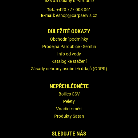
533 45 Dolany u Pardubic
Tel.:
+420 777 003 061
E-mail:
eshop@carpservis.cz
DŮLEŽITÉ ODKAZY
Obchodní podmínky
Prodejna Pardubice - Semtín
Info od vody
Katalog ke stažení
Zásady ochrany osobních údajů (GDPR)
NEPŘEHLÉDNĚTE
Boilies CSV
Pelety
Vnadící směsi
Produkty Satan
SLEDUJTE NÁS