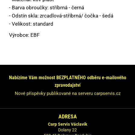
- Barva obroučky: stříbrná - černá
- Odstín skla: zrcadlová-stříbrná/ čočka - šedá
- Velikost: standard
Výrobce: EBF
Máte dotaz nebo se chcete informovat?
Neváhejte se na nás obrátit!
Nabízíme Vám možnost BEZPLATNÉHO odběru e-mailového
Odpovíme Vám do 24 hodin.
zpravodajství
Vaše údaje nebudeme nikde zveřejňovat.
Nové příspěvky publikované na serveru carpservis.cz
ADRESA
Carp Servis Václavík
Dolany 22