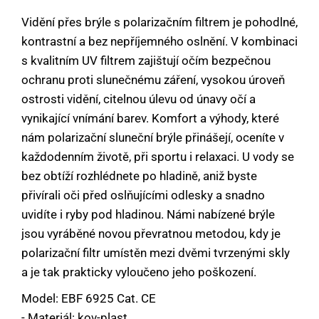
Vidění přes brýle s polarizačním filtrem je pohodlné,
kontrastní a bez nepříjemného oslnění. V kombinaci
s kvalitním UV filtrem zajištují očím bezpečnou
ochranu proti slunečnému záření, vysokou úroveň
ostrosti vidění, citelnou úlevu od únavy očí a
vynikající vnímání barev. Komfort a výhody, které
nám polarizační sluneční brýle přinášejí, oceníte v
každodenním životě, při sportu i relaxaci. U vody se
bez obtíží rozhlédnete po hladině, aniž byste
přivírali oči před oslňujícími odlesky a snadno
uvidíte i ryby pod hladinou. Námi nabízené brýle
jsou vyráběné novou převratnou metodou, kdy je
polarizační filtr umístěn mezi dvěmi tvrzenými skly
a je tak prakticky vyloučeno jeho poškození.
Model: EBF 6925 Cat. CE
- Materiál: kov-plast