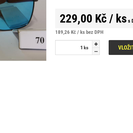
229,00 Kč / ks
s 
189,26 Kč / ks
bez DPH
VLOŽI
ks
ks