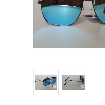
BOILIES CARP ZOOM
AROMA, DIPY, BOOSTERY
BÓJKA, MARKER, HLADIN.PLOVÁK
BRÝLE POLARIZAČNÍ
ČELOVKY, LAMPY, CHEM.SVĚTLA
MOTORY, SONARY
DRAVCI, PŘÍVLAČ
FEEDER
HÁČKY, NÁVAZCE
HLÁSIČE, INDIKÁTORY ZÁBĚRU
KAPRAŘSKÁ BIŽUTERIE