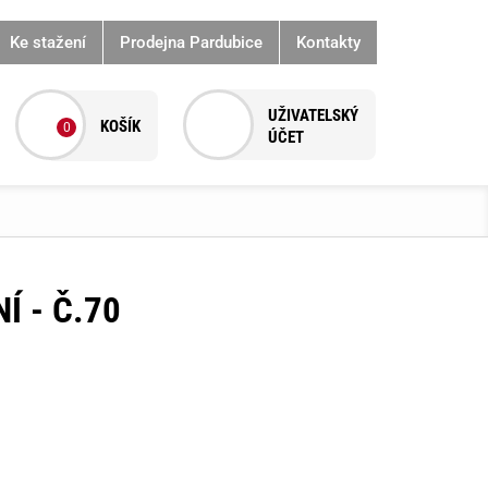
Ke stažení
Prodejna Pardubice
Kontakty
0
Í - Č.70