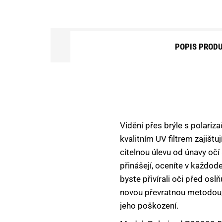
DOPLŇKOVÝ SORTIMENT
KEMPING, OUTDOOR
POPIS PROD
KRMÍTKA, OLOVĚNÉ ZÁTĚŽE
VNADÍCÍ SMĚSI A PŘÍSADY
NÁSTRAHY NA HÁČEK
Vidění přes brýle s polariz
NŮŽKY, NOŽE, KLEŠTĚ, PEAN
kvalitním UV filtrem zajišt
OBALOVAČKY A PASTY
citelnou úlevu od únavy očí
přinášejí, oceníte v každode
OBLEČENÍ A OBUV
byste přivírali oči před os
PARTIKLY A SEMENA
novou převratnou metodou, k
jeho poškození.
PELETY