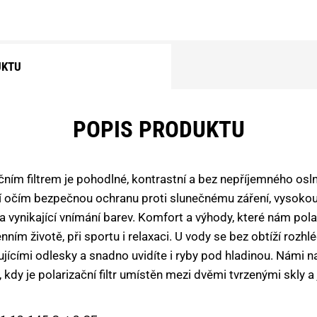
UKTU
POPIS PRODUKTU
ačním filtrem je pohodlné, kontrastní a bez nepříjemného osl
ují očím bezpečnou ochranu proti slunečnému záření, vysokou 
 a vynikající vnímání barev. Komfort a výhody, které nám pola
nním životě, při sportu i relaxaci. U vody se bez obtíží rozhl
lňujícími odlesky a snadno uvidíte i ryby pod hladinou. Námi 
dy je polarizační filtr umístěn mezi dvěmi tvrzenými skly a 