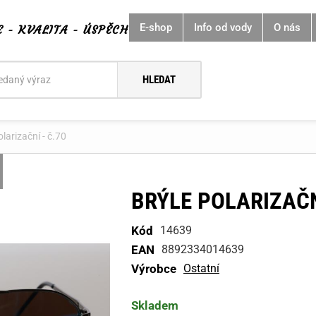
E-shop
Info od vody
O nás
E - KVALITA - ÚSPĚCH
í
olarizační - č.70
BRÝLE POLARIZAČN
Kód
14639
EAN
8892334014639
Výrobce
Ostatní
Skladem