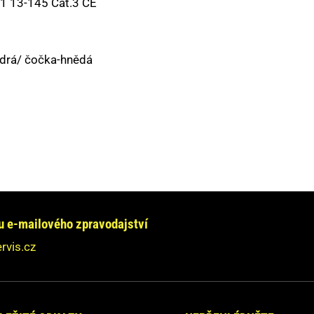
1 13-145 Cat.3 CE
odrá/ čočka-hnědá
e chcete informovat?
jte se na nás obrátit!
e-mailového zpravodajství
dpovíme Vám do 24 hodin.
rvis.cz
ebudeme nikde zveřejňovat.