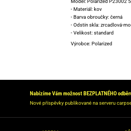
Model: Polarized P23002 5
PLASTOVÉ KRABIČKY,BOXY,KBELÍKY
- Materiál: kov
- Barva obroučky: černá
PODBĚRÁKY,PODLOŽKY,SAKY,VÁHY
- Odstín skla: zrcadlová-m
PVA MATERIÁL
- Velikost: standard
Výrobce: Polarized
ROLLBALY, VÝTLAČNÉ PISTOLE
RYBÁŘSKÉ NAVIJÁKY
RYBÁŘSKÉ PRUTY
Máte dotaz nebo s
SPLÁVKY A ČIHADLA
Neváhe
Nabízíme Vám možnost BEZPLATNÉHO odběru 
STOJANY, VIDLIČKY, HRAZDY
O
Nové příspěvky publikované na serveru carpse
TAŠKY, BATOHY, POUZDRA, OBALY
Vaše údaje n
VLASCE, ŠŇŮRY