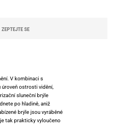
ZEPTEJTE SE
nění. V kombinaci s
úroveň ostrosti vidění,
rizační sluneční brýle
édnete po hladině, aniž
nabízené brýle jsou vyráběné
je tak prakticky vyloučeno