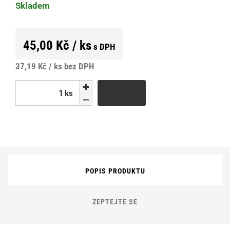
Skladem
45,00 Kč / ks
s DPH
37,19 Kč / ks
bez DPH
ks
ks
POPIS PRODUKTU
ZEPTEJTE SE