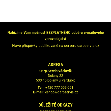
Máte dotaz nebo se chcete informovat?
Neváhejte se na nás obrátit!
Nabízíme Vám možnost BEZPLATNÉHO odběru e-mailového
Odpovíme Vám do 24 hodin.
zpravodajství
Vaše údaje nebudeme nikde zveřejňovat.
Nové příspěvky publikované na serveru carpservis.cz
ADRESA
Carp Servis Václavík
Dolany 22
533 45 Dolany u Pardubic
Tel.:
+420 777 003 061
E-mail:
eshop@carpservis.cz
DŮLEŽITÉ ODKAZY