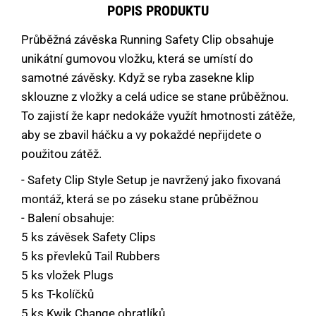
POPIS PRODUKTU
Průběžná závěska Running Safety Clip obsahuje
unikátní gumovou vložku, která se umístí do
samotné závěsky. Když se ryba zasekne klip
sklouzne z vložky a celá udice se stane průběžnou.
To zajistí že kapr nedokáže využít hmotnosti zátěže,
aby se zbavil háčku a vy pokaždé nepřijdete o
použitou zátěž.
- Safety Clip Style Setup je navržený jako fixovaná
montáž, která se po záseku stane průběžnou
- Balení obsahuje:
5 ks závěsek Safety Clips
5 ks převleků Tail Rubbers
5 ks vložek Plugs
5 ks T-kolíčků
5 ks Kwik Change obratlíků