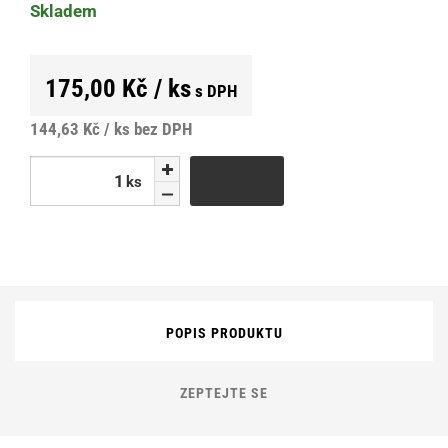
Skladem
175,00 Kč / ks
s DPH
144,63 Kč / ks
bez DPH
ks
ks
POPIS PRODUKTU
ZEPTEJTE SE