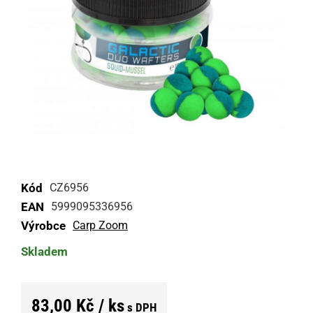
Kód
CZ6956
EAN
5999095336956
Výrobce
Carp Zoom
Skladem
83,00 Kč / ks
s DPH