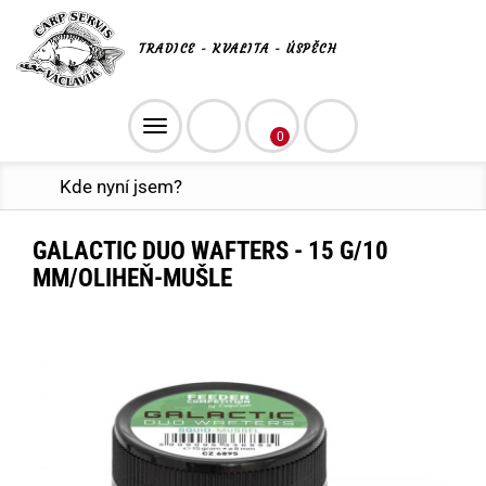
TRADICE - KVALITA - ÚSPĚCH
Toggle
0
navigation
Kde nyní jsem?
GALACTIC DUO WAFTERS - 15 G/10
MM/OLIHEŇ-MUŠLE