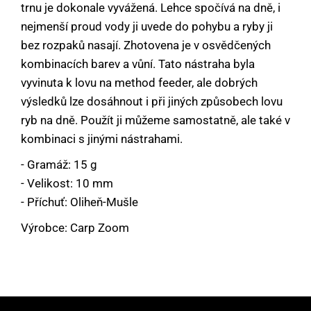
trnu je dokonale vyvážená. Lehce spočívá na dně, i
nejmenší proud vody ji uvede do pohybu a ryby ji
bez rozpaků nasají. Zhotovena je v osvědčených
kombinacích barev a vůní. Tato nástraha byla
vyvinuta k lovu na method feeder, ale dobrých
výsledků lze dosáhnout i při jiných způsobech lovu
ryb na dně. Použít ji můžeme samostatně, ale také v
kombinaci s jinými nástrahami.
- Gramáž: 15 g
- Velikost: 10 mm
- Příchuť: Oliheň-Mušle
Výrobce: Carp Zoom
Máte dotaz nebo se chcete informovat?
Neváhejte se na nás obrátit!