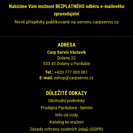
Odpovíme Vám do 24 hodin.
Nabízíme Vám možnost BEZPLATNÉHO odběru e-mailového
zpravodajství
Vaše údaje nebudeme nikde zveřejňovat.
Nové příspěvky publikované na serveru carpservis.cz
ADRESA
Carp Servis Václavík
Dolany 22
533 45 Dolany u Pardubic
Tel.:
+420 777 003 061
E-mail:
eshop@carpservis.cz
DŮLEŽITÉ ODKAZY
Obchodní podmínky
Prodejna Pardubice - Semtín
Info od vody
Katalog ke stažení
Zásady ochrany osobních údajů (GDPR)