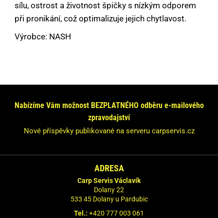
sílu, ostrost a životnost špičky s nízkým odporem
při pronikání, což optimalizuje jejich chytlavost.
Výrobce: NASH
Máte dotaz nebo se chcete informovat?
Neváhejte se na nás obrátit!
Odpovíme Vám do 24 hodin.
Nabízíme Vám možnost BEZPLATNÉHO odběru e-mailového
zpravodajství
Vaše údaje nebudeme nikde zveřejňovat.
Nové příspěvky publikované na serveru carpservis.cz
ADRESA
Carp Servis Václavík
Dolany 22
533 45 Dolany u Pardubic
Tel.:
+420 777 003 061