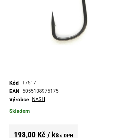
Kód
T7517
EAN
5055108975175
Výrobce
NASH
Skladem
198,00 Kč / ks
s DPH