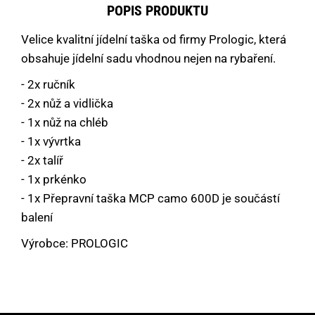
POPIS PRODUKTU
Velice kvalitní jídelní taška od firmy Prologic, která
obsahuje jídelní sadu vhodnou nejen na rybaření.
- 2x ručník
- 2x nůž a vidlička
- 1x nůž na chléb
- 1x vývrtka
- 2x talíř
- 1x prkénko
- 1x Přepravní taška MCP camo 600D je součástí
balení
Výrobce: PROLOGIC
Máte dotaz nebo se chcete informovat?