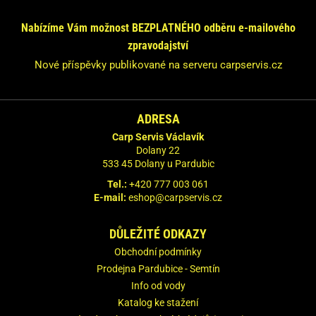
Neváhejte se na nás obrátit!
Nabízíme Vám možnost BEZPLATNÉHO odběru e-mailového
Odpovíme Vám do 24 hodin.
zpravodajství
Vaše údaje nebudeme nikde zveřejňovat.
Nové příspěvky publikované na serveru carpservis.cz
ADRESA
Carp Servis Václavík
Dolany 22
533 45 Dolany u Pardubic
Tel.:
+420 777 003 061
E-mail:
eshop@carpservis.cz
DŮLEŽITÉ ODKAZY
Obchodní podmínky
Prodejna Pardubice - Semtín
Info od vody
Katalog ke stažení