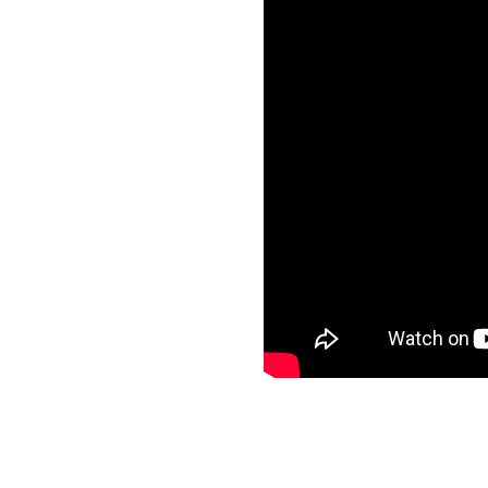
PLASTOVÉ KRABIČKY,BOXY,KBELÍKY
PODBĚRÁKY,PODLOŽKY,SAKY,VÁHY
PVA MATERIÁL
ROLLBALY, VÝTLAČNÉ PISTOLE
RYBÁŘSKÉ NAVIJÁKY
RYBÁŘSKÉ PRUTY
SPLÁVKY A ČIHADLA
STOJANY, VIDLIČKY, HRAZDY
TAŠKY, BATOHY, POUZDRA, OBALY
VLASCE, ŠŇŮRY
Máte dotaz nebo s