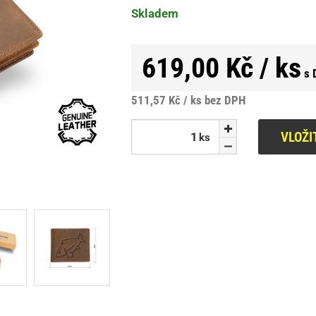
Skladem
619,00 Kč / ks
s 
511,57 Kč / ks
bez DPH
VLOŽI
ks
ks