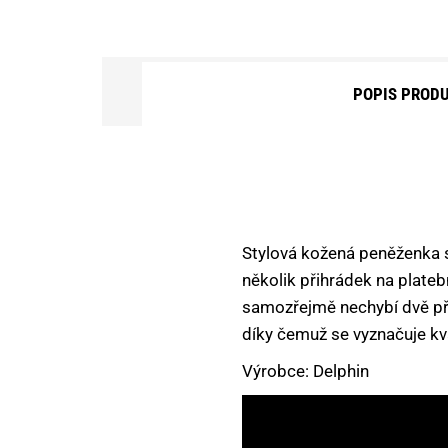
DOPLŇKOVÝ SORTIMENT
KEMPING, OUTDOOR
POPIS PROD
KRMÍTKA, OLOVĚNÉ ZÁTĚŽE
VNADÍCÍ SMĚSI A PŘÍSADY
NÁSTRAHY NA HÁČEK
Stylová kožená peněženka s
NŮŽKY, NOŽE, KLEŠTĚ, PEAN
několik přihrádek na plateb
OBALOVAČKY A PASTY
samozřejmě nechybí dvě při
díky čemuž se vyznačuje kva
OBLEČENÍ A OBUV
Výrobce: Delphin
PARTIKLY A SEMENA
PELETY