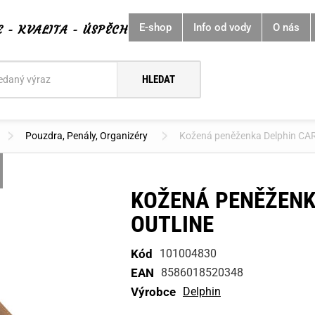
E-shop
Info od vody
O nás
E - KVALITA - ÚSPĚCH
í
Pouzdra, Penály, Organizéry
Kožená peněženka Delphin CA
KOŽENÁ PENĚŽENK
OUTLINE
Kód
101004830
EAN
8586018520348
Výrobce
Delphin