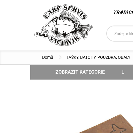
TRADIC
Vyhledáván
Hledat
Domů
TAŠKY, BATOHY, POUZDRA, OBALY
ZOBRAZIT KATEGORIE
NOVINKY
DOPRODEJ - SLEVA
VÝPRODEJ
BOILIES CSV