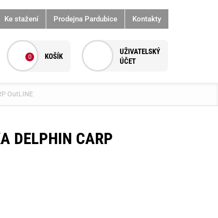
Ke stažení
Prodejna Pardubice
Kontakty
0
RP OutLINE
A DELPHIN CARP