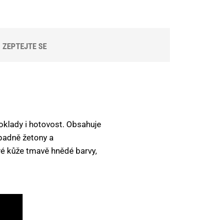
ZEPTEJTE SE
oklady i hotovost. Obsahuje
ípadně žetony a
vé kůže tmavě hnědé barvy,