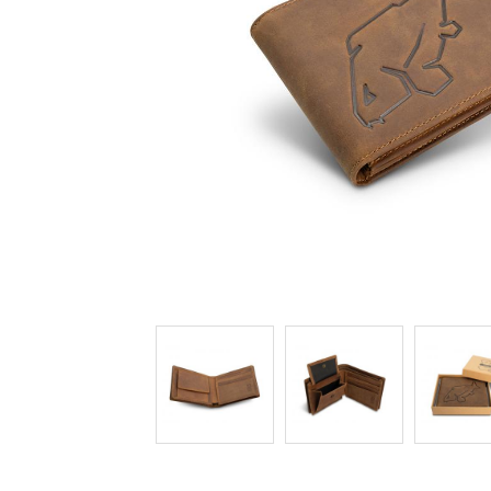
BOILIES CARP ZOOM
AROMA, DIPY, BOOSTERY
BÓJKA, MARKER, HLADIN.PLOVÁK
BRÝLE POLARIZAČNÍ
ČELOVKY, LAMPY, CHEM.SVĚTLA
MOTORY, SONARY
DRAVCI, PŘÍVLAČ
FEEDER
HÁČKY, NÁVAZCE
HLÁSIČE, INDIKÁTORY ZÁBĚRU
KAPRAŘSKÁ BIŽUTERIE