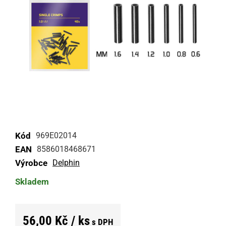
Kód
969E02014
EAN
8586018468671
Výrobce
Delphin
Skladem
56,00 Kč / ks
s DPH