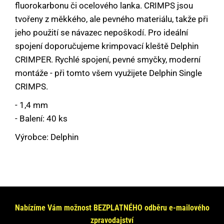
fluorokarbonu či ocelového lanka. CRIMPS jsou
tvořeny z měkkého, ale pevného materiálu, takže při
jeho použití se návazec nepoškodí. Pro ideální
spojení doporučujeme krimpovací kleště Delphin
CRIMPER. Rychlé spojení, pevné smyčky, moderní
montáže - při tomto všem využijete Delphin Single
CRIMPS.
- 1,4 mm
- Balení: 40 ks
Výrobce: Delphin
Máte dotaz nebo se chcete informovat?
Neváhejte se na nás obrátit!
Odpovíme Vám do 24 hodin.
Nabízíme Vám možnost BEZPLATNÉHO odběru e-mailového
zpravodajství
Vaše údaje nebudeme nikde zveřejňovat.