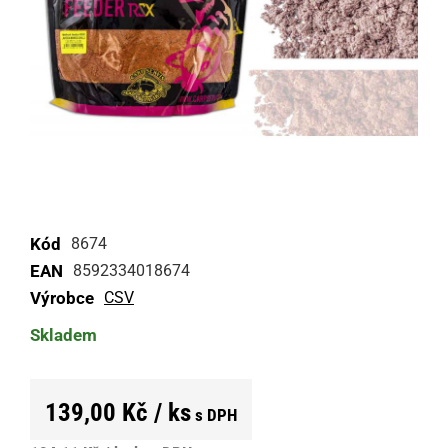
Kód
8674
EAN
8592334018674
Výrobce
CSV
Skladem
139,00 Kč / ks
s DPH