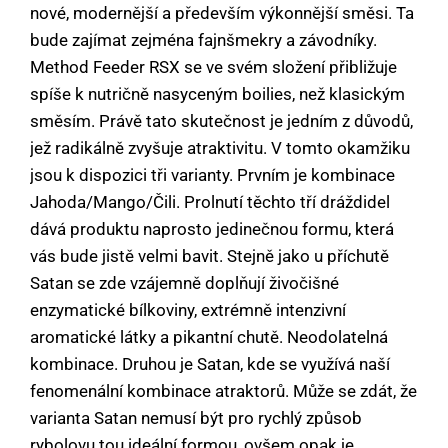
nové, modernější a především výkonnější směsi. Ta
bude zajímat zejména fajnšmekry a závodníky.
Method Feeder RSX se ve svém složení přibližuje
spíše k nutričně nasyceným boilies, než klasickým
směsím. Právě tato skutečnost je jedním z důvodů,
jež radikálně zvyšuje atraktivitu. V tomto okamžiku
jsou k dispozici tři varianty. Prvním je kombinace
Jahoda/Mango/Čili. Prolnutí těchto tří dráždidel
dává produktu naprosto jedinečnou formu, která
vás bude jistě velmi bavit. Stejně jako u příchutě
Satan se zde vzájemně doplňují živočišné
enzymatické bílkoviny, extrémně intenzivní
aromatické látky a pikantní chutě. Neodolatelná
kombinace. Druhou je Satan, kde se využívá naší
fenomenální kombinace atraktorů. Může se zdát, že
varianta Satan nemusí být pro rychlý způsob
rybolovu tou ideální formou, ovšem opak je