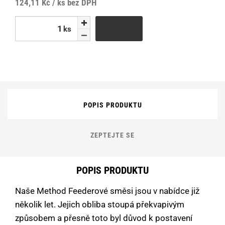
124,11 Kč / ks
bez DPH
ks
ks
POPIS PRODUKTU
ZEPTEJTE SE
POPIS PRODUKTU
Naše Method Feederové směsi jsou v nabídce již
několik let. Jejich obliba stoupá překvapivým
způsobem a přesně toto byl důvod k postavení