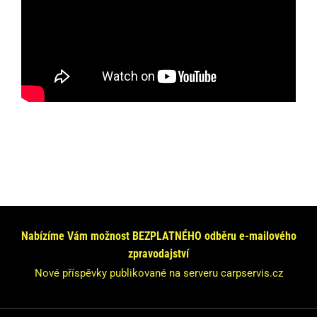
Máte dotaz nebo se chcete informovat?
Neváhejte se na nás obrátit!
Odpovíme Vám do 24 hodin.
Nabízíme Vám možnost BEZPLATNÉHO odběru e-mailového
zpravodajství
Vaše údaje nebudeme nikde zveřejňovat.
Nové příspěvky publikované na serveru carpservis.cz