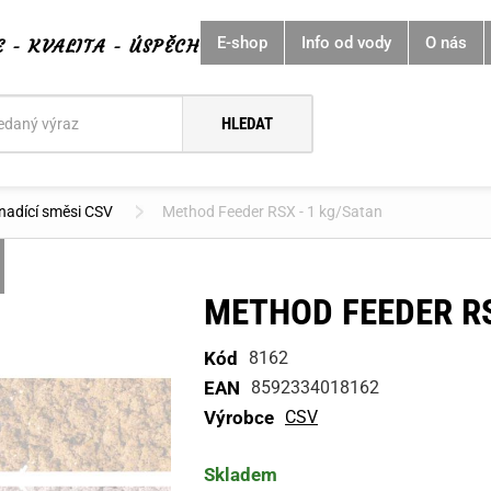
E-shop
Info od vody
O nás
E - KVALITA - ÚSPĚCH
í
nadící směsi CSV
Method Feeder RSX - 1 kg/Satan
METHOD FEEDER RS
Kód
8162
EAN
8592334018162
Výrobce
CSV
Skladem