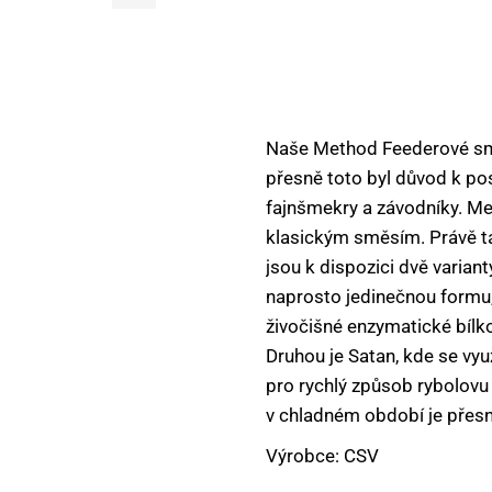
DOPLŇKOVÝ SORTIMENT
KEMPING, OUTDOOR
KRMÍTKA, OLOVĚNÉ ZÁTĚŽE
Naše Method Feederové směs
přesně toto byl důvod k po
VNADÍCÍ SMĚSI A PŘÍSADY
fajnšmekry a závodníky. Me
NÁSTRAHY NA HÁČEK
klasickým směsím. Právě ta
jsou k dispozici dvě varian
NŮŽKY, NOŽE, KLEŠTĚ, PEAN
naprosto jedinečnou formu, 
OBALOVAČKY A PASTY
živočišné enzymatické bílko
Druhou je Satan, kde se vy
OBLEČENÍ A OBUV
pro rychlý způsob rybolovu
v chladném období je přesn
PARTIKLY A SEMENA
Výrobce: CSV
PELETY