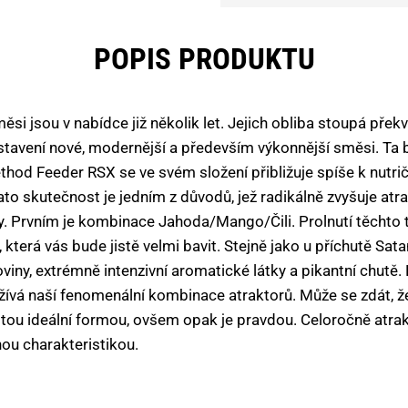
POPIS PRODUKTU
i jsou v nabídce již několik let. Jejich obliba stoupá př
stavení nové, modernější a především výkonnější směsi. Ta
thod Feeder RSX se ve svém složení přibližuje spíše k nutri
to skutečnost je jedním z důvodů, jež radikálně zvyšuje atr
ty. Prvním je kombinace Jahoda/Mango/Čili. Prolnutí těchto 
která vás bude jistě velmi bavit. Stejně jako u příchutě Sat
viny, extrémně intenzivní aromatické látky a pikantní chutě
užívá naší fenomenální kombinace atraktorů. Může se zdát, ž
 tou ideální formou, ovšem opak je pravdou. Celoročně atra
ou charakteristikou.