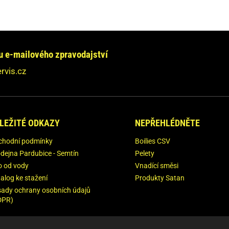
e chcete informovat?
jte se na nás obrátit!
e-mailového zpravodajství
dpovíme Vám do 24 hodin.
rvis.cz
ebudeme nikde zveřejňovat.
LEŽITÉ ODKAZY
NEPŘEHLÉDNĚTE
chodní podmínky
Boilies CSV
dejna Pardubice - Semtín
Pelety
o od vody
Vnadící směsi
alog ke stažení
Produkty Satan
ady ochrany osobních údajů
DPR)