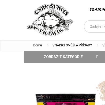
TRADIC
Vyhledáván
Hledat
Domů
VNADÍCÍ SMĚSI A PŘÍSADY
V
ZOBRAZIT KATEGORIE
NOVINKY
DOPRODEJ - SLEVA
VÝPRODEJ
BOILIES CSV