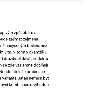
ekvapivým způsobem a
 bude zajímat zejména
čně nasyceným boilies, než
aktivitu. V tomto okamžiku
tří dráždidel dává produktu
an se zde vzájemně doplňují
. Neodolatelná kombinace.
e varianta Satan nemusí být
ktivní kombinace s výhodou