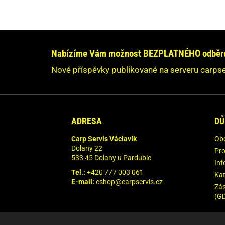
Máte dotaz nebo s
Neváhe
Nabízíme Vám možnost BEZPLATNÉHO odběru 
O
Nové příspěvky publikované na serveru carpse
Vaše údaje n
ADRESA
DŮ
Carp Servis Václavík
Ob
Dolany 22
Pro
533 45 Dolany u Pardubic
Inf
Tel.:
+420 777 003 061
Kat
E-mail:
eshop@carpservis.cz
Zás
(G