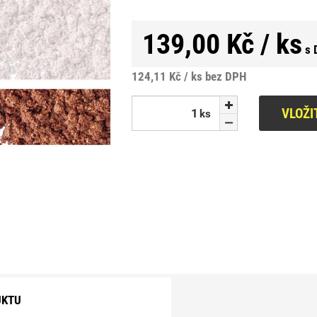
139,00 Kč / ks
s 
124,11 Kč / ks
bez DPH
VLOŽI
ks
ks
UKTU