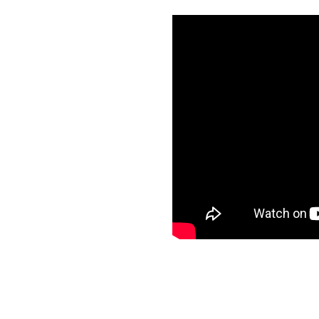
ZAKRMOVACÍ POMŮCKY
AMUR PROGRAM
TOLSTOLOBIK PROGRAM
SUMEC PROGRAM
TIPY NA ZIMU
MOŘSKÝ PROGRAM