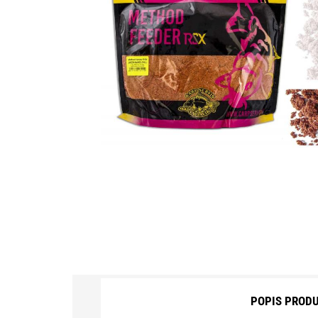
BOILIES CARP ZOOM
AROMA, DIPY, BOOSTERY
BÓJKA, MARKER, HLADIN.PLOVÁK
BRÝLE POLARIZAČNÍ
ČELOVKY, LAMPY, CHEM.SVĚTLA
MOTORY, SONARY
DRAVCI, PŘÍVLAČ
FEEDER
HÁČKY, NÁVAZCE
HLÁSIČE, INDIKÁTORY ZÁBĚRU
POPIS PROD
KAPRAŘSKÁ BIŽUTERIE