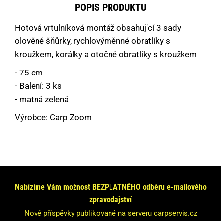
POPIS PRODUKTU
Hotová vrtulníková montáž obsahující 3 sady
olověné šňůrky, rychlovýměnné obratlíky s
kroužkem, korálky a otočné obratlíky s kroužkem
- 75 cm
- Balení: 3 ks
- matná zelená
Výrobce: Carp Zoom
Máte dotaz nebo se chcete informovat?
Neváhejte se na nás obrátit!
Nabízíme Vám možnost BEZPLATNÉHO odběru e-mailového
Odpovíme Vám do 24 hodin.
zpravodajství
Vaše údaje nebudeme nikde zveřejňovat.
Nové příspěvky publikované na serveru carpservis.cz